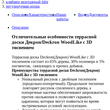
2.
кляймер монтажный hilst
3.
регулируемая опора
Описание
Характеристики
Наши
Видео
Документы
работы
Описание
Отличительные особенности террасной
доски Декрон/Deckron
WoodLike с 3D
тиснением
Террасная доска Deckron(Декрон) WoodLike с 3D
тиснением состоит из 65% дерева, 30% полимера и 5%
пигментов, связующих и прочих добавок.
Преимущества террасной доски Deckron(Декрон)
WoodLike с 3D тиснением
Уникальный рисунок с двойным тиснением
(продольно-поперечный). Продольное тиснение
повторяет рисунок спиленного дерева, а
поперечные насечки обеспечивают шероховатость
против скольжения и позволяет скрывать
царапины, которые могут появиться во время
экстремальных условий эксплуатации.