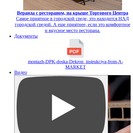
Веранда с рестораном, на крыше Торгового Центра
Самое приятное в городской среде, это находится НАД
городской средой. А еще приятнее, если это комфортное
и вкусное место ресторана.
Документы
montazh-DPK-doska-Dekron_instrukciya-from-A-
MARKET
Видео