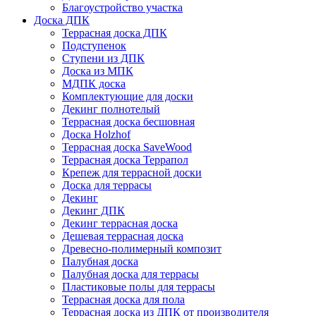
Благоустройство участка
Доска ДПК
Террасная доска ДПК
Подступенок
Ступени из ДПК
Доска из МПК
МДПК доска
Комплектующие для доски
Декинг полнотелый
Террасная доска бесшовная
Доска Holzhof
Террасная доска SaveWood
Террасная доска Террапол
Крепеж для террасной доски
Доска для террасы
Декинг
Декинг ДПК
Декинг террасная доска
Дешевая террасная доска
Древесно-полимерный композит
Палубная доска
Палубная доска для террасы
Пластиковые полы для террасы
Террасная доска для пола
Террасная доска из ДПК от производителя