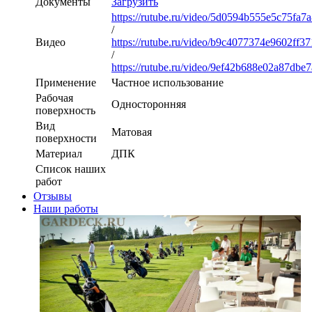
Документы
Загрузить
https://rutube.ru/video/5d0594b555e5c75fa
/
Видео
https://rutube.ru/video/b9c4077374e9602ff
/
https://rutube.ru/video/9ef42b688e02a87dbe
Применение
Частное использование
Рабочая
Односторонняя
поверхность
Вид
Матовая
поверхности
Материал
ДПК
Список наших
работ
Отзывы
Наши работы