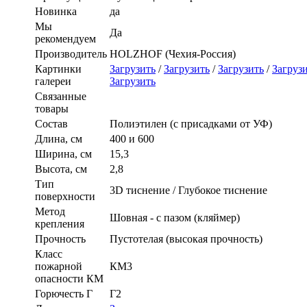
Новинка
да
Мы
Да
рекомендуем
Производитель
HOLZHOF (Чехия-Россия)
Картинки
Загрузить
/
Загрузить
/
Загрузить
/
Загруз
галереи
Загрузить
Связанные
товары
Состав
Полиэтилен (с присадками от УФ)
Длина, см
400 и 600
Ширина, см
15,3
Высота, см
2,8
Тип
3D тиснение / Глубокое тиснение
поверхности
Метод
Шовная - с пазом (кляймер)
крепления
Прочность
Пустотелая (высокая прочность)
Класс
пожарной
КМ3
опасности КМ
Горючесть Г
Г2