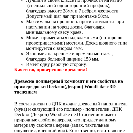
Лучший в своём классе по прочности на изгиб
(специальный односторонний профиль),
благодаря высоте 28мм и 7 ребрам жесткости.
Допустимый шаг лаг при монтаже 50см.
Максимальная прочность против ломкости при
наступании на торец доски, благодаря
минимальному свесу краёв.
Может применяться над влажными (но хорошо
проветриваемыми) местами. Доска шовного типа,
монтируется с зазором 4мм.
Экономия на крепеже и времени монтажа,
благодаря большой ширине 153 мм.
Имеет одну рабочую сторону.
Качество, проверенное временем!
Древесно-полимерный композит и его свойства на
примере доски Deckron(Декрон)
WoodLike с 3D
тиснением
В состав доски из ДПК входит древесный наполнитель
(мука) и связующий его полимер - полиэтилен. ДПК
Deckron(Декрон) WoodLike с 3D тиснением имеет
природные свойства дерева, что придает данному
материалу свойства дерева (запах, тактильные
ощущения, внешний вид). Естественно, изготовление