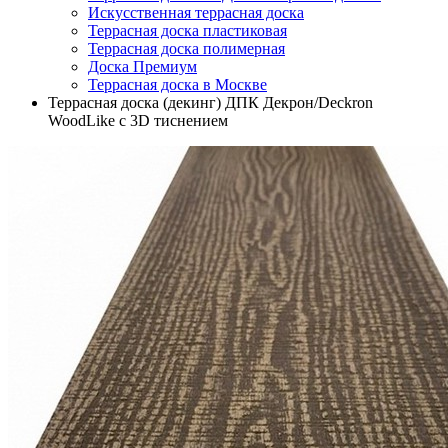
Искусственная террасная доска
Террасная доска пластиковая
Террасная доска полимерная
Доска Премиум
Террасная доска в Москве
Террасная доска (декинг) ДПК Декрон/Deckron
WoodLike с 3D тиснением