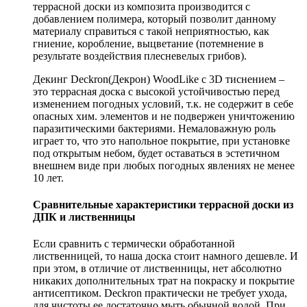
террасной доски из композита производится с
добавлением полимера, который позволит данному
материалу справиться с такой неприятностью, как
гниение, коробление, выцветание (потемнение в
результате воздействия плесневелых грибов).
Декинг Deckron(Декрон) WoodLike с 3D тиснением –
это террасная доска с высокой устойчивостью перед
изменением погодных условий, т.к. не содержит в себе
опасных хим. элементов и не подвержен уничтожению
паразитическими бактериями. Немаловажную роль
играет то, что это напольное покрытие, при установке
под открытым небом, будет оставаться в эстетичном
внешнем виде при любых погодных явлениях не менее
10 лет.
Сравнительные характеристики террасной доски из
ДПК и лиственницы
Если сравнить с термически обработанной
лиственницей, то наша доска стоит намного дешевле. И
при этом, в отличие от лиственницы, нет абсолютно
никаких дополнительных трат на покраску и покрытие
антисептиком. Deckron практически не требует ухода,
для чистоты ее достаточно мыть обычной водой. При