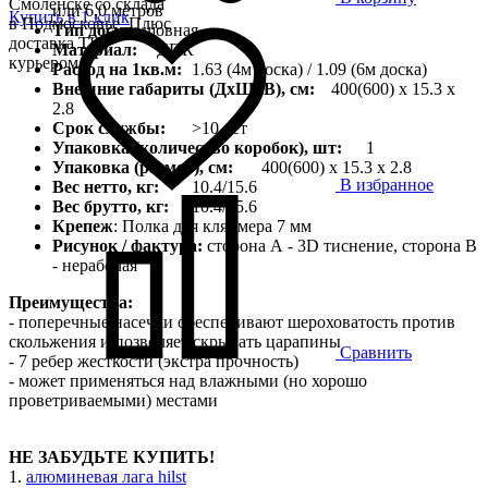
Смоленске со склада
или 6,0 метров
Купить в 1 клик
в Подмосковье. Плюс
Тип доски:
шовная
доставка ТК,
Материал:
ДПК
курьером
Расход на 1кв.м:
1.63 (4м доска) / 1.09 (6м доска)
Внешние габариты (ДхШхВ), см:
400(600) х 15.3 х
2.8
Срок службы:
>10 лет
Упаковка (количество коробок), шт:
1
Упаковка (размер), см:
400(600) х 15.3 х 2.8
В избранное
Вес нетто, кг:
10.4/15.6
Вес брутто, кг:
10.4/15.6
Крепеж
: Полка для кляймера 7 мм
Рисунок / фактура:
сторона А - 3D тиснение, сторона B
- нерабочая
Преимущества:
- поперечные насечки обеспечивают шероховатость против
скольжения и позволяет скрывать царапины
Сравнить
- 7 ребер жесткости (экстра прочность)
- может применяться над влажными (но хорошо
проветриваемыми) местами
НЕ ЗАБУДЬТЕ КУПИТЬ!
1.
алюминевая лага hilst