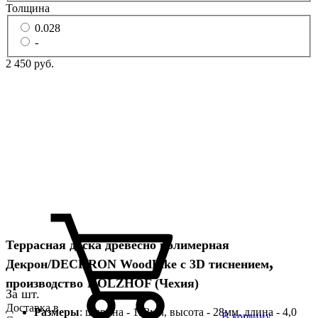
Толщина
0.028
-
2 450 руб.
Террасная доска древесно полимерная
,
Декрон/DECKRON WoodLike с 3D тиснением
производство
HOLZHOF (Чехия)
За шт.
Доставка в
Размеры
: ширина - 153мм, высота - 28мм, длина - 4,0
В корзину