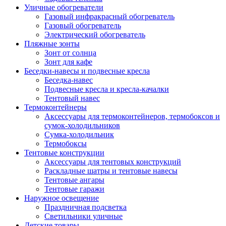
Уличные обогреватели
Газовый инфракрасный обогреватель
Газовый обогреватель
Электрический обогреватель
Пляжные зонты
Зонт от солнца
Зонт для кафе
Беседки-навесы и подвесные кресла
Беседка-навес
Подвесные кресла и кресла-качалки
Тентовый навес
Термоконтейнеры
Аксессуары для термоконтейнеров, термобоксов и
сумок-холодильников
Сумка-холодильник
Термобоксы
Тентовые конструкции
Аксессуары для тентовых конструкций
Раскладные шатры и тентовые навесы
Тентовые ангары
Тентовые гаражи
Наружное освещение
Праздничная подсветка
Светильники уличные
Детские товары