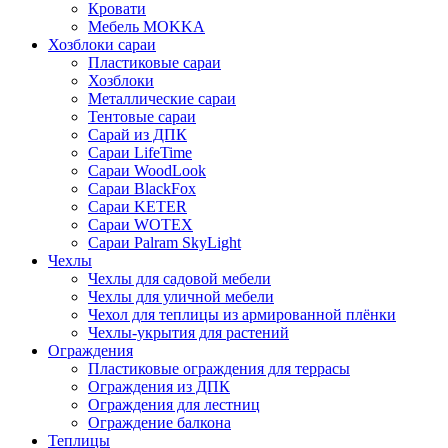
Кровати
Мебель MOKKA
Хозблоки сараи
Пластиковые сараи
Хозблоки
Металлические сараи
Тентовые сараи
Сарай из ДПК
Cараи LifeTime
Cараи WoodLook
Сараи BlackFox
Сараи KETER
Сараи WOTEX
Сараи Palram SkyLight
Чехлы
Чехлы для садовой мебели
Чехлы для уличной мебели
Чехол для теплицы из армированной плёнки
Чехлы-укрытия для растений
Ограждения
Пластиковые ограждения для террасы
Ограждения из ДПК
Ограждения для лестниц
Ограждение балкона
Теплицы