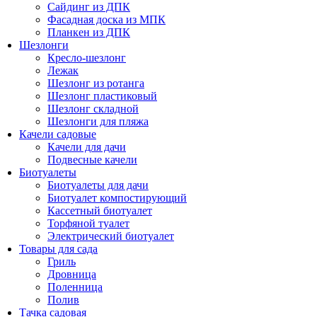
Сайдинг из ДПК
Фасадная доска из МПК
Планкен из ДПК
Шезлонги
Кресло-шезлонг
Лежак
Шезлонг из ротанга
Шезлонг пластиковый
Шезлонг складной
Шезлонги для пляжа
Качели садовые
Качели для дачи
Подвесные качели
Биотуалеты
Биотуалеты для дачи
Биотуалет компостирующий
Кассетный биотуалет
Торфяной туалет
Электрический биотуалет
Товары для сада
Гриль
Дровница
Поленница
Полив
Тачка садовая