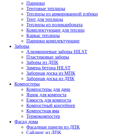
Парники
Тентовые теплицы
Теплицы из армированной плёнки
Тент для теплицы
Теплицы из поликарбоната
Комплектующие для теплиц
Каркас теплицы
Парники комплектующие
Заборы
Алюминиевые заборы HILST
Пластиковые заборы
Заборы из ДПК
Замена бетона HILST
Заборная доска из МПК
Заборная доска из ДПК
Компостеры
Компостеры для дачи
Ящик для компоста
Емкость для компоста
Компостный контейнер
Компостная яма
Термокомпостер
Фасад дома
Фасадные панели из ДПК
Сайдинг из ДПК