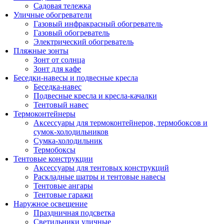
Садовая тележка
Уличные обогреватели
Газовый инфракрасный обогреватель
Газовый обогреватель
Электрический обогреватель
Пляжные зонты
Зонт от солнца
Зонт для кафе
Беседки-навесы и подвесные кресла
Беседка-навес
Подвесные кресла и кресла-качалки
Тентовый навес
Термоконтейнеры
Аксессуары для термоконтейнеров, термобоксов и
сумок-холодильников
Сумка-холодильник
Термобоксы
Тентовые конструкции
Аксессуары для тентовых конструкций
Раскладные шатры и тентовые навесы
Тентовые ангары
Тентовые гаражи
Наружное освещение
Праздничная подсветка
Светильники уличные