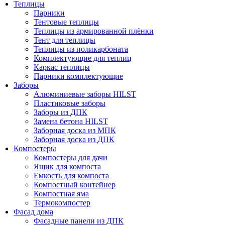
Теплицы
Парники
Тентовые теплицы
Теплицы из армированной плёнки
Тент для теплицы
Теплицы из поликарбоната
Комплектующие для теплиц
Каркас теплицы
Парники комплектующие
Заборы
Алюминиевые заборы HILST
Пластиковые заборы
Заборы из ДПК
Замена бетона HILST
Заборная доска из МПК
Заборная доска из ДПК
Компостеры
Компостеры для дачи
Ящик для компоста
Емкость для компоста
Компостный контейнер
Компостная яма
Термокомпостер
Фасад дома
Фасадные панели из ДПК