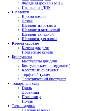
Фасадная доска из МПК
Планкен из ДПК
Шезлонги
Кресло-шезлонг
Лежак
Шезлонг из ротанга
Шезлонг пластиковый
Шезлонг складной
Шезлонги для пляжа
Качели садовые
Качели для дачи
Подвесные качели
Биотуалеты
Биотуалеты для дачи
Биотуалет компостирующий
Кассетный биотуалет
Торфяной туалет
Электрический биотуалет
Товары для сада
Гриль
Дровница
Поленница
Полив
Тачка садовая
Садовая тележка