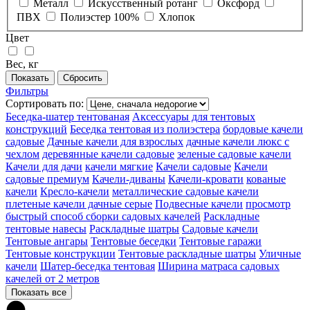
Металл
Искусственный ротанг
Оксфорд
ПВХ
Полиэстер 100%
Хлопок
Цвет
Вес, кг
Фильтры
Сортировать по:
Беседка-шатер тентованая
Аксессуары для тентовых
конструкций
Беседка тентовая из полиэстера
бордовые качели
садовые
Дачные качели для взрослых
дачные качели люкс с
чехлом
деревянные качели садовые
зеленые садовые качели
Качели для дачи
качели мягкие
Качели садовые
Качели
садовые премиум
Качели-диваны
Качели-кровати
кованые
качели
Кресло-качели
металлические садовые качели
плетеные качели дачные серые
Подвесные качели
просмотр
быстрый способ сборки садовых качелей
Раскладные
тентовые навесы
Раскладные шатры
Садовые качели
Тентовые ангары
Тентовые беседки
Тентовые гаражи
Тентовые конструкции
Тентовые раскладные шатры
Уличные
качели
Шатер-беседка тентовая
Ширина матраса садовых
качелей от 2 метров
Показать все