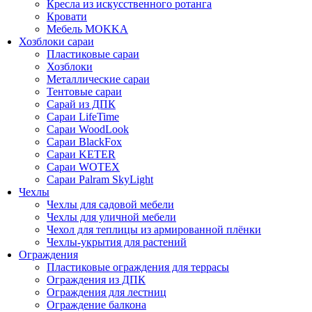
Кресла из искусственного ротанга
Кровати
Мебель MOKKA
Хозблоки сараи
Пластиковые сараи
Хозблоки
Металлические сараи
Тентовые сараи
Сарай из ДПК
Cараи LifeTime
Cараи WoodLook
Сараи BlackFox
Сараи KETER
Сараи WOTEX
Сараи Palram SkyLight
Чехлы
Чехлы для садовой мебели
Чехлы для уличной мебели
Чехол для теплицы из армированной плёнки
Чехлы-укрытия для растений
Ограждения
Пластиковые ограждения для террасы
Ограждения из ДПК
Ограждения для лестниц
Ограждение балкона