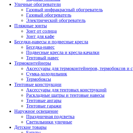
Уличные обогреватели
Газовый инфракрасный обогреватель
Газовый обогреватель
Электрический обогреватель
Пляжные зонты
Зонт от солнца
Зонт для кафе
Беседки-навесы и подвесные кресла
Беседка-навес
Подвесные кресла и кресла-качалки
Тентовый навес
Термоконтейнеры
Аксессуары для термоконтейнеров, термобоксов и 
Сумка-холодильник
Термобоксы
Тентовые конструкции
Аксессуары для тентовых конструкций
Раскладные шатры и тентовые навесы
Тентовые ангары
Тентовые гаражи
Наружное освещение
Праздничная подсветка
Светильники уличные
Детские товары
Батуты