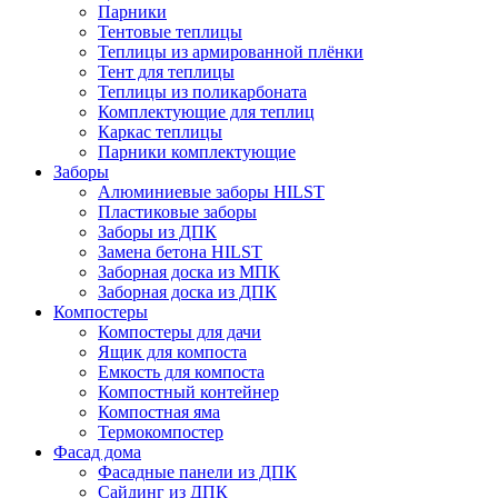
Парники
Тентовые теплицы
Теплицы из армированной плёнки
Тент для теплицы
Теплицы из поликарбоната
Комплектующие для теплиц
Каркас теплицы
Парники комплектующие
Заборы
Алюминиевые заборы HILST
Пластиковые заборы
Заборы из ДПК
Замена бетона HILST
Заборная доска из МПК
Заборная доска из ДПК
Компостеры
Компостеры для дачи
Ящик для компоста
Емкость для компоста
Компостный контейнер
Компостная яма
Термокомпостер
Фасад дома
Фасадные панели из ДПК
Сайдинг из ДПК