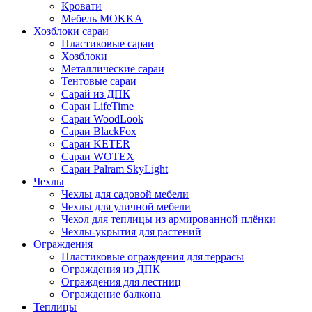
Кровати
Мебель MOKKA
Хозблоки сараи
Пластиковые сараи
Хозблоки
Металлические сараи
Тентовые сараи
Сарай из ДПК
Cараи LifeTime
Cараи WoodLook
Сараи BlackFox
Сараи KETER
Сараи WOTEX
Сараи Palram SkyLight
Чехлы
Чехлы для садовой мебели
Чехлы для уличной мебели
Чехол для теплицы из армированной плёнки
Чехлы-укрытия для растений
Ограждения
Пластиковые ограждения для террасы
Ограждения из ДПК
Ограждения для лестниц
Ограждение балкона
Теплицы