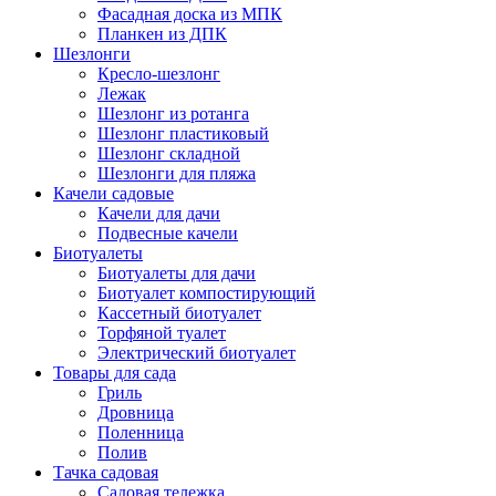
Фасадная доска из МПК
Планкен из ДПК
Шезлонги
Кресло-шезлонг
Лежак
Шезлонг из ротанга
Шезлонг пластиковый
Шезлонг складной
Шезлонги для пляжа
Качели садовые
Качели для дачи
Подвесные качели
Биотуалеты
Биотуалеты для дачи
Биотуалет компостирующий
Кассетный биотуалет
Торфяной туалет
Электрический биотуалет
Товары для сада
Гриль
Дровница
Поленница
Полив
Тачка садовая
Садовая тележка