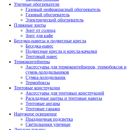
Уличные обогреватели
Газовый инфракрасный обогреватель
Газовый обогреватель
Электрический обогреватель
Пляжные зонты
Зонт от солнца
Зонт для кафе
Беседки-навесы и подвесные кресла
Беседка-навес
Подвесные кресла и кресла-качалки
Тентовый навес
Термоконтейнеры
Аксессуары для термоконтейнеров, термобоксов и
сумок-холодильников
Сумка-холодильник
Термобоксы
Тентовые конструкции
Аксессуары для тентовых конструкций
Раскладные шатры и тентовые навесы
Тентовые ангары
Тентовые гаражи
Наружное освещение
Праздничная подсветка
Светильники уличные
Детские товары