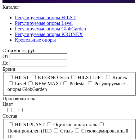
Каталог
Регулируемые опоры HILST
Регулируемые опоры Level
Регулируемые опоры GlobGarden
Регулируемые опоры KRONEX
Кровельные опоры
Стоимость, руб.
От
До
Бренд
HILST
ETERNO Ivica
HILST LIFT
Kronex
Level
NEW MAXI
Pedestal
Регулируемые
опоры GlobGarden
Производитель
Цвет
Состав
HILSTPLAST
Оцинкованная сталь
Полипропилен (ПП)
Сталь
Стеклоармированный
ПП