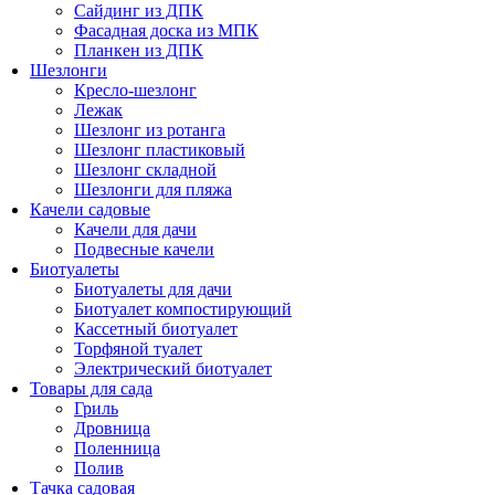
Сайдинг из ДПК
Фасадная доска из МПК
Планкен из ДПК
Шезлонги
Кресло-шезлонг
Лежак
Шезлонг из ротанга
Шезлонг пластиковый
Шезлонг складной
Шезлонги для пляжа
Качели садовые
Качели для дачи
Подвесные качели
Биотуалеты
Биотуалеты для дачи
Биотуалет компостирующий
Кассетный биотуалет
Торфяной туалет
Электрический биотуалет
Товары для сада
Гриль
Дровница
Поленница
Полив
Тачка садовая