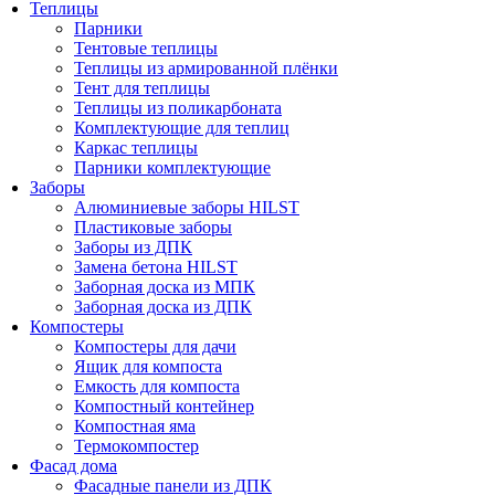
Теплицы
Парники
Тентовые теплицы
Теплицы из армированной плёнки
Тент для теплицы
Теплицы из поликарбоната
Комплектующие для теплиц
Каркас теплицы
Парники комплектующие
Заборы
Алюминиевые заборы HILST
Пластиковые заборы
Заборы из ДПК
Замена бетона HILST
Заборная доска из МПК
Заборная доска из ДПК
Компостеры
Компостеры для дачи
Ящик для компоста
Емкость для компоста
Компостный контейнер
Компостная яма
Термокомпостер
Фасад дома
Фасадные панели из ДПК