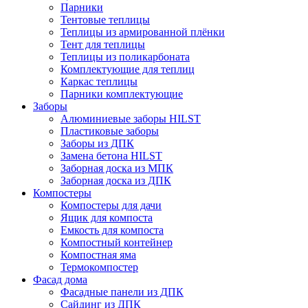
Парники
Тентовые теплицы
Теплицы из армированной плёнки
Тент для теплицы
Теплицы из поликарбоната
Комплектующие для теплиц
Каркас теплицы
Парники комплектующие
Заборы
Алюминиевые заборы HILST
Пластиковые заборы
Заборы из ДПК
Замена бетона HILST
Заборная доска из МПК
Заборная доска из ДПК
Компостеры
Компостеры для дачи
Ящик для компоста
Емкость для компоста
Компостный контейнер
Компостная яма
Термокомпостер
Фасад дома
Фасадные панели из ДПК
Сайдинг из ДПК