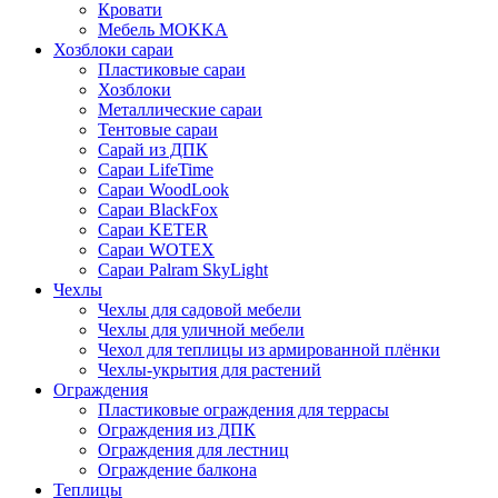
Кровати
Мебель MOKKA
Хозблоки сараи
Пластиковые сараи
Хозблоки
Металлические сараи
Тентовые сараи
Сарай из ДПК
Cараи LifeTime
Cараи WoodLook
Сараи BlackFox
Сараи KETER
Сараи WOTEX
Сараи Palram SkyLight
Чехлы
Чехлы для садовой мебели
Чехлы для уличной мебели
Чехол для теплицы из армированной плёнки
Чехлы-укрытия для растений
Ограждения
Пластиковые ограждения для террасы
Ограждения из ДПК
Ограждения для лестниц
Ограждение балкона
Теплицы