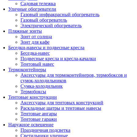
Садовая тележка
Уличные обогреватели
Газовый инфракрасный обогреватель
Газовый обогреватель
Электрический обогреватель
Пляжные зонты
Зонт от солнца
Зонт для кафе
Беседки-навесы и подвесные кресла
Беседка-навес
Подвесные кресла и кресла-качалки
Тентовый навес
Термоконтейнеры
Аксессуары для термоконтейнеров, термобоксов и
сумок-холодильников
Сумка-холодильник
Термобоксы
Тентовые конструкции
Аксессуары для тентовых конструкций
Раскладные шатры и тентовые навесы
Тентовые ангары
Тентовые гаражи
Наружное освещение
Праздничная подсветка
Светильники уличные