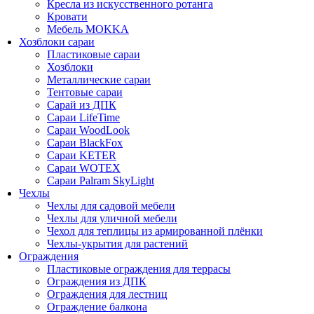
Кресла из искусственного ротанга
Кровати
Мебель MOKKA
Хозблоки сараи
Пластиковые сараи
Хозблоки
Металлические сараи
Тентовые сараи
Сарай из ДПК
Cараи LifeTime
Cараи WoodLook
Сараи BlackFox
Сараи KETER
Сараи WOTEX
Сараи Palram SkyLight
Чехлы
Чехлы для садовой мебели
Чехлы для уличной мебели
Чехол для теплицы из армированной плёнки
Чехлы-укрытия для растений
Ограждения
Пластиковые ограждения для террасы
Ограждения из ДПК
Ограждения для лестниц
Ограждение балкона