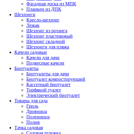
Фасадная доска из МПК
Планкен из ДПК
Шезлонги
Кресло-шезлонг
Лежак
Шезлонг из ротанга
Шезлонг пластиковый
Шезлонг складной
Шезлонги для пляжа
Качели садовые
Качели для дачи
Подвесные качели
Биотуалеты
Биотуалеты для дачи
Биотуалет компостирующий
Кассетный биотуалет
Торфяной туалет
Электрический биотуалет
Товары для сада
Гриль
Дровница
Поленница
Полив
Тачка садовая
Садовая тележка