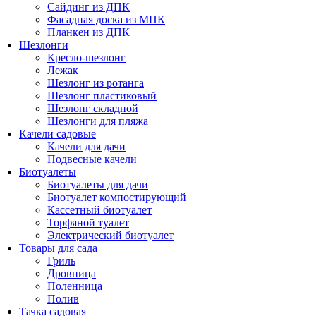
Сайдинг из ДПК
Фасадная доска из МПК
Планкен из ДПК
Шезлонги
Кресло-шезлонг
Лежак
Шезлонг из ротанга
Шезлонг пластиковый
Шезлонг складной
Шезлонги для пляжа
Качели садовые
Качели для дачи
Подвесные качели
Биотуалеты
Биотуалеты для дачи
Биотуалет компостирующий
Кассетный биотуалет
Торфяной туалет
Электрический биотуалет
Товары для сада
Гриль
Дровница
Поленница
Полив
Тачка садовая