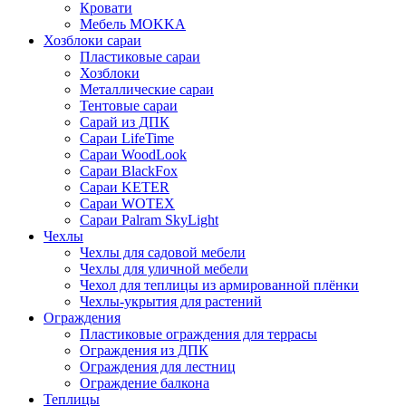
Кровати
Мебель MOKKA
Хозблоки сараи
Пластиковые сараи
Хозблоки
Металлические сараи
Тентовые сараи
Сарай из ДПК
Cараи LifeTime
Cараи WoodLook
Сараи BlackFox
Сараи KETER
Сараи WOTEX
Сараи Palram SkyLight
Чехлы
Чехлы для садовой мебели
Чехлы для уличной мебели
Чехол для теплицы из армированной плёнки
Чехлы-укрытия для растений
Ограждения
Пластиковые ограждения для террасы
Ограждения из ДПК
Ограждения для лестниц
Ограждение балкона
Теплицы