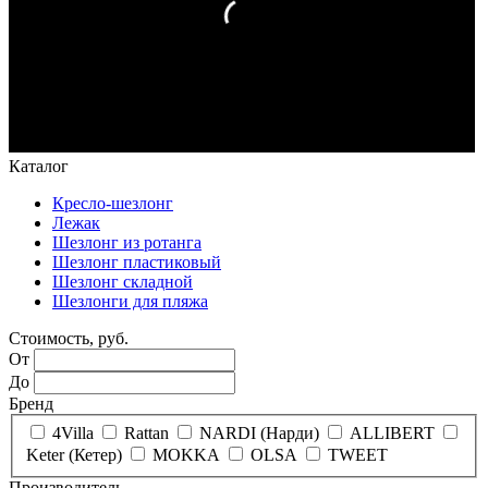
Каталог
Кресло-шезлонг
Лежак
Шезлонг из ротанга
Шезлонг пластиковый
Шезлонг складной
Шезлонги для пляжа
Стоимость, руб.
От
До
Бренд
4Villa
Rattan
NARDI (Нарди)
ALLIBERT
Keter (Кетер)
MOKKA
OLSA
TWEET
Производитель