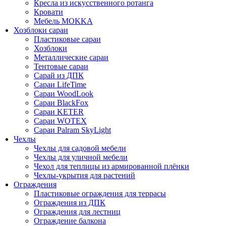
Кресла из искусственного ротанга
Кровати
Мебель MOKKA
Хозблоки сараи
Пластиковые сараи
Хозблоки
Металлические сараи
Тентовые сараи
Сарай из ДПК
Cараи LifeTime
Cараи WoodLook
Сараи BlackFox
Сараи KETER
Сараи WOTEX
Сараи Palram SkyLight
Чехлы
Чехлы для садовой мебели
Чехлы для уличной мебели
Чехол для теплицы из армированной плёнки
Чехлы-укрытия для растений
Ограждения
Пластиковые ограждения для террасы
Ограждения из ДПК
Ограждения для лестниц
Ограждение балкона