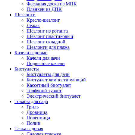
Фасадная доска из МПК
Планкен из ДПК
Шезлонги
Кресло-шезлонг
Лежак
Шезлонг из ротанга
Шезлонг пластиковый
Шезлонг складной
Шезлонги для пляжа
Качели садовые
Качели для дачи
Подвесные качели
Биотуалеты
Биотуалеты для дачи
Биотуалет компостирующий
Кассетный биотуалет
Торфяной туалет
Электрический биотуалет
Товары для сада
Гриль
Дровница
Поленница
Полив
Тачка садовая
Садовая тележка