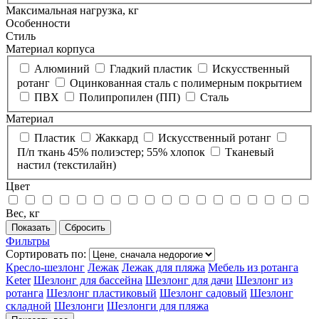
Максимальная нагрузка, кг
Особенности
Стиль
Материал корпуса
Алюминий
Гладкий пластик
Искусственный
ротанг
Оцинкованная сталь с полимерным покрытием
ПВХ
Полипропилен (ПП)
Сталь
Материал
Пластик
Жаккард
Искусственный ротанг
П/п ткань 45% полиэстер; 55% хлопок
Тканевый
настил (текстилайн)
Цвет
Вес, кг
Фильтры
Сортировать по:
Кресло-шезлонг
Лежак
Лежак для пляжа
Мебель из ротанга
Keter
Шезлонг для бассейна
Шезлонг для дачи
Шезлонг из
ротанга
Шезлонг пластиковый
Шезлонг садовый
Шезлонг
складной
Шезлонги
Шезлонги для пляжа