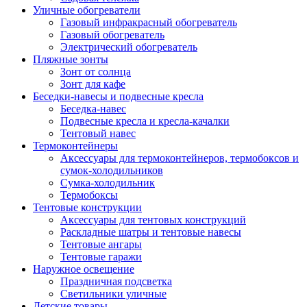
Уличные обогреватели
Газовый инфракрасный обогреватель
Газовый обогреватель
Электрический обогреватель
Пляжные зонты
Зонт от солнца
Зонт для кафе
Беседки-навесы и подвесные кресла
Беседка-навес
Подвесные кресла и кресла-качалки
Тентовый навес
Термоконтейнеры
Аксессуары для термоконтейнеров, термобоксов и
сумок-холодильников
Сумка-холодильник
Термобоксы
Тентовые конструкции
Аксессуары для тентовых конструкций
Раскладные шатры и тентовые навесы
Тентовые ангары
Тентовые гаражи
Наружное освещение
Праздничная подсветка
Светильники уличные
Детские товары