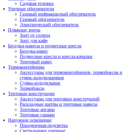
Садовая тележка
Уличные обогреватели
Газовый инфракрасный обогреватель
Газовый обогреватель
Электрический обогреватель
Пляжные зонты
Зонт от солнца
Зонт для кафе
Беседки-навесы и подвесные кресла
Беседка-навес
Подвесные кресла и кресла-качалки
Тентовый навес
Термоконтейнеры
Аксессуары для термоконтейнеров, термобоксов и
сумок-холодильников
Сумка-холодильник
Термобоксы
Тентовые конструкции
Аксессуары для тентовых конструкций
Раскладные шатры и тентовые навесы
Тентовые ангары
Тентовые гаражи
Наружное освещение
Праздничная подсветка
Светильники уличные