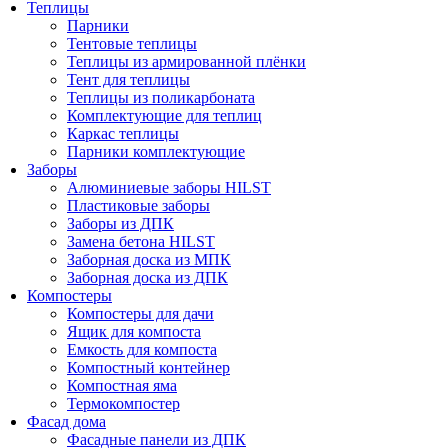
Теплицы
Парники
Тентовые теплицы
Теплицы из армированной плёнки
Тент для теплицы
Теплицы из поликарбоната
Комплектующие для теплиц
Каркас теплицы
Парники комплектующие
Заборы
Алюминиевые заборы HILST
Пластиковые заборы
Заборы из ДПК
Замена бетона HILST
Заборная доска из МПК
Заборная доска из ДПК
Компостеры
Компостеры для дачи
Ящик для компоста
Емкость для компоста
Компостный контейнер
Компостная яма
Термокомпостер
Фасад дома
Фасадные панели из ДПК