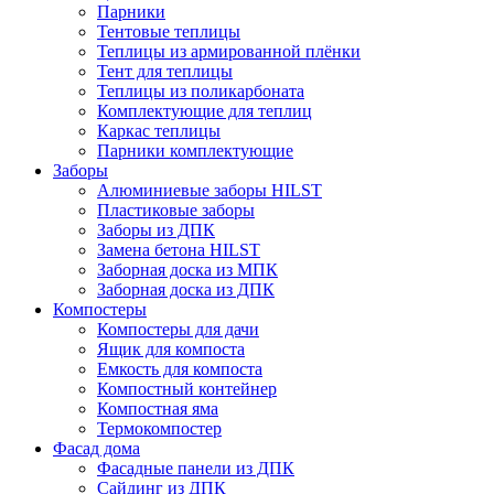
Парники
Тентовые теплицы
Теплицы из армированной плёнки
Тент для теплицы
Теплицы из поликарбоната
Комплектующие для теплиц
Каркас теплицы
Парники комплектующие
Заборы
Алюминиевые заборы HILST
Пластиковые заборы
Заборы из ДПК
Замена бетона HILST
Заборная доска из МПК
Заборная доска из ДПК
Компостеры
Компостеры для дачи
Ящик для компоста
Емкость для компоста
Компостный контейнер
Компостная яма
Термокомпостер
Фасад дома
Фасадные панели из ДПК
Сайдинг из ДПК