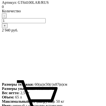
Артикул: GT64100LAR/RUS
0
Количество
-
+
2 940 руб.
Размеры тележки:
60(ш)х50(г)х87(в)см
Размеры упаковки:
60х50х87см
Вес нетто:
2,5 кг
Объем:
65 л
Максимальный вес (нагрузка):
50 кг
Цвет:
черный с красными вставками