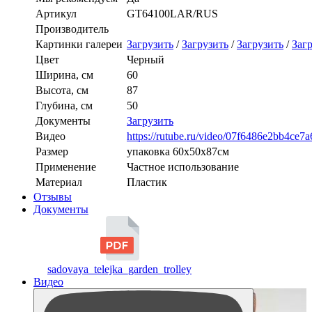
Артикул
GT64100LAR/RUS
Производитель
Картинки галереи
Загрузить
/
Загрузить
/
Загрузить
/
Заг
Цвет
Черный
Ширина, см
60
Высота, см
87
Глубина, см
50
Документы
Загрузить
Видео
https://rutube.ru/video/07f6486e2bb4ce
Размер
упаковка 60х50х87см
Применение
Частное использование
Материал
Пластик
Отзывы
Документы
sadovaya_telejka_garden_trolley
Видео