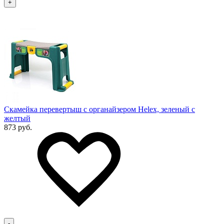
+
Скамейка перевертыш с органайзером Helex, зеленый с
желтый
873 руб.
-