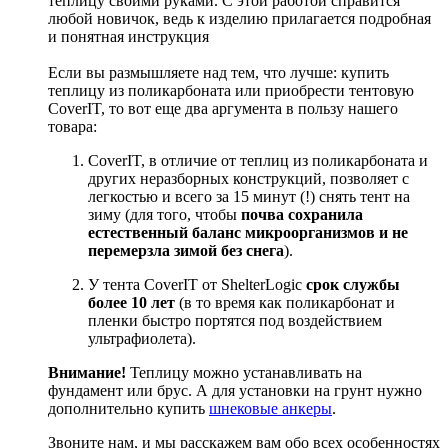
теплицу своими руками. С этой работой справится
любой новичок, ведь к изделию прилагается подробная
и понятная инструкция
Если вы размышляете над тем, что лучше: купить
теплицу из поликарбоната или приобрести тентовую
CoverIT, то вот еще два аргумента в пользу нашего
товара:
CoverIT, в отличие от теплиц из поликарбоната и
других неразборных конструкций, позволяет с
легкостью и всего за 15 минут (!) снять тент на
зиму (для того, чтобы
почва сохранила
естественный баланс микроорганизмов и не
перемерзла зимой без снега
).
У тента CoverIT от ShelterLogic
срок службы
более 10 лет
(в то время как поликарбонат и
пленки быстро портятся под воздействием
ультрафиолета).
Внимание!
Теплицу можно устанавливать на
фундамент или брус. А для установки на грунт нужно
дополнительно купить
шнековые анкеры
.
Звоните нам, и мы расскажем вам обо всех особенностях