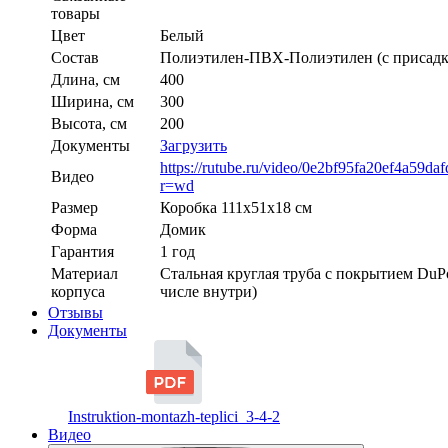
товары
Цвет
Белый
Состав
Полиэтилен-ПВХ-Полиэтилен (с присадк
Длина, см
400
Ширина, см
300
Высота, см
200
Документы
Загрузить
https://rutube.ru/video/0e2bf95fa20ef4a59da
Видео
r=wd
Размер
Коробка 111х51х18 см
Форма
Домик
Гарантия
1 год
Материал
Стальная круглая труба с покрытием DuPo
корпуса
числе внутри)
Отзывы
Документы
Instruktion-montazh-teplici_3-4-2
Видео