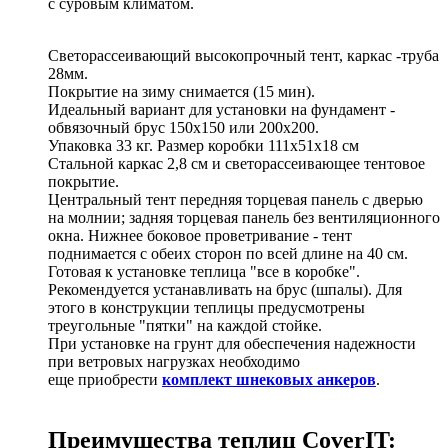
с суровым климатом.
Светорассеивающий высокопрочный тент, каркас -труба
28мм.
Покрытие на зиму снимается (15 мин).
Идеальный вариант для установки на фундамент -
обвязочный брус 150х150 или 200х200.
Упаковка 33 кг. Размер коробки 111х51х18 см
Стальной каркас 2,8 см и светорассеивающее тентовое
покрытие.
Центральный тент передняя торцевая панель с дверью
на молнии; задняя торцевая панель без вентиляционного
окна. Нижнее боковое проветривание - тент
поднимается с обеих сторон по всей длине на 40 см.
Готовая к установке теплица "все в коробке".
Рекомендуется устанавливать на брус (шпалы). Для
этого в конструкции теплицы предусмотрены
треугольные "пятки" на каждой стойке.
При установке на грунт для обеспечения надежности
при ветровых нагрузках необходимо
еще приобрести
комплект шнековых анкеров
.
Преимущества теплиц
CoverIT: