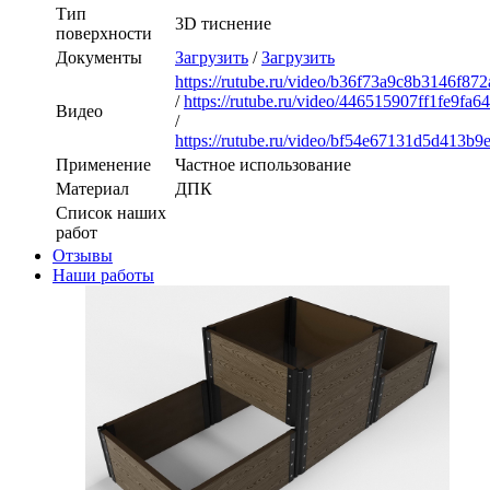
Тип
3D тиснение
поверхности
Документы
Загрузить
/
Загрузить
https://rutube.ru/video/b36f73a9c8b3146f8
/
https://rutube.ru/video/446515907ff1fe9fa6
Видео
/
https://rutube.ru/video/bf54e67131d5d413b
Применение
Частное использование
Материал
ДПК
Список наших
работ
Отзывы
Наши работы