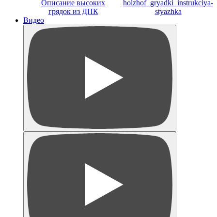
Описание высоких
holzhof_gryadki_instrukciya-
грядок из ДПК
styazhka
Видео