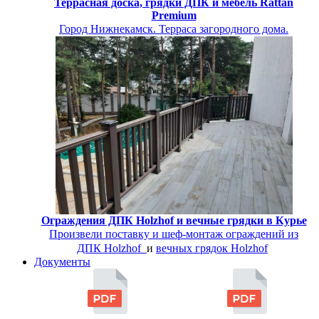
Террасная доска, грядки ДПК и мебель Rattan
Premium
Город Нижнекамск. Терраса загородного дома.
Ограждения ДПК Holzhof и вечные грядки в Курье
Произвели поставку и шеф-монтаж
ограждений из
ДПК Holzhof
и
вечных грядок Holzhof
Документы