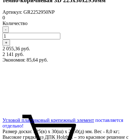
темно-коричневая 3D 225х30х2950мм
Артикул: GR2252950NP
0
Количество
-
+
2 055,36 руб.
2 141 руб.
Экономия:
85,64 руб.
Угловой пластиковый крепежный элемент
поставляется
отдельно!
Размер доски: 225(в) х 30(ш) х 2950(д) мм. Вес - 8,0 кг;
Высокие грядки из ДПК Holzhof – это красивое решение с