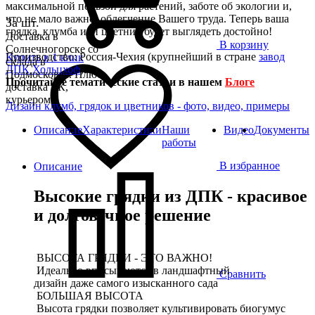
максимальной пользой для растений, заботе об экологии и,
что не мало важно, облегчение Вашего труда. Теперь ваша
За шт.
грядка, клумба или цветник будет выглядеть достойно!
Доставка в
В корзину
Солнечногорске со
Производство: Россия-Чехия (крупнейший в стране
завод
Купить в 1 клик
склада в
ДПК Хольцхоф
).
Подмосковье. Плюс
Прочитайте тематические статьи в нашем
Блоге
доставка ТК,
курьером
Дизайн клумб, грядок и цветников - фото, видео, примеры
Описание
Характеристики
Наши
Видео
Документы
работы
В избранное
Описание
Высокие грядки из ДПК - красивое
и долговечное решение
ВЫСОТА ГРЯДКИ - ЭТО ВАЖНО!
Идеально вписываются в ландшафтный
Сравнить
дизайн даже самого изысканного сада
БОЛЬШАЯ ВЫСОТА
Высота грядки позволяет культивировать биогумус