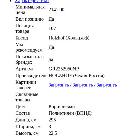
Характеристики
Минимальная
2141.00
цена
Вкл позицию
Да
Позиция
107
товара
Бренд
Holzhof (Хольцхоф)
Мы
Да
рекомендуем
Показывать в
да
брендах
Артикул
GR2252950NP
Производитель
HOLZHOF (Чехия-Россия)
Картинки
Загрузить
/
Загрузить
/
Загрузить
галереи
Связанные
товары
Цвет
Коричневый
Состав
Полиэтилен (ВПНД)
Длина, см
295
Ширина, см
3
Высота, см
22,5