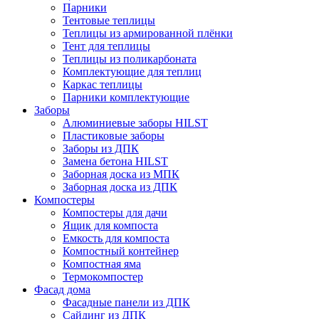
Парники
Тентовые теплицы
Теплицы из армированной плёнки
Тент для теплицы
Теплицы из поликарбоната
Комплектующие для теплиц
Каркас теплицы
Парники комплектующие
Заборы
Алюминиевые заборы HILST
Пластиковые заборы
Заборы из ДПК
Замена бетона HILST
Заборная доска из МПК
Заборная доска из ДПК
Компостеры
Компостеры для дачи
Ящик для компоста
Емкость для компоста
Компостный контейнер
Компостная яма
Термокомпостер
Фасад дома
Фасадные панели из ДПК
Сайдинг из ДПК