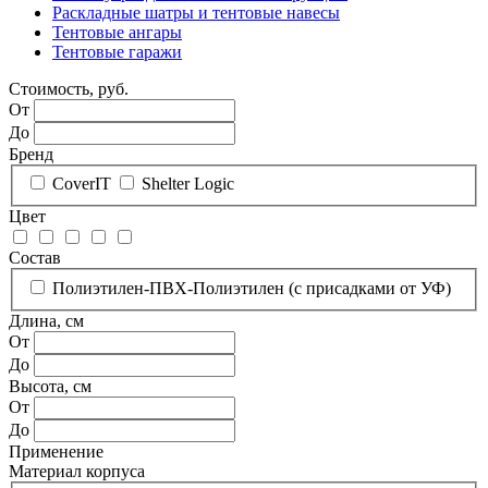
Раскладные шатры и тентовые навесы
Тентовые ангары
Тентовые гаражи
Стоимость, руб.
От
До
Бренд
CoverIT
Shelter Logic
Цвет
Состав
Полиэтилен-ПВХ-Полиэтилен (с присадками от УФ)
Длина, см
От
До
Высота, см
От
До
Применение
Материал корпуса