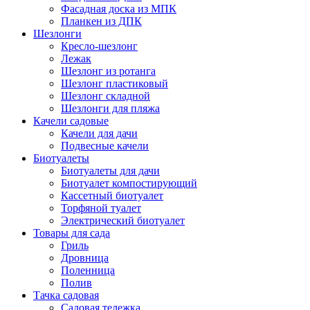
Фасадная доска из МПК
Планкен из ДПК
Шезлонги
Кресло-шезлонг
Лежак
Шезлонг из ротанга
Шезлонг пластиковый
Шезлонг складной
Шезлонги для пляжа
Качели садовые
Качели для дачи
Подвесные качели
Биотуалеты
Биотуалеты для дачи
Биотуалет компостирующий
Кассетный биотуалет
Торфяной туалет
Электрический биотуалет
Товары для сада
Гриль
Дровница
Поленница
Полив
Тачка садовая
Садовая тележка