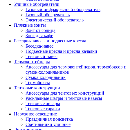
Уличные обогреватели
Газовый инфракрасный обогреватель
Газовый обогреватель
Электрический обогреватель
Пляжные зонты
Зонт от солнца
Зонт для кафе
Беседки-навесы и подвесные кресла
Беседка-навес
Подвесные кресла и кресла-качалки
Тентовый навес
Термоконтейнеры
Аксессуары для термоконтейнеров, термобоксов и
сумок-холодильников
Сумка-холодильник
Термобоксы
Тентовые конструкции
Аксессуары для тентовых конструкций
Раскладные шатры и тентовые навесы
Тентовые ангары
Тентовые гаражи
Наружное освещение
Праздничная подсветка
Светильники уличные
Детские товары