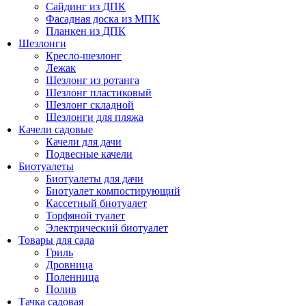
Сайдинг из ДПК
Фасадная доска из МПК
Планкен из ДПК
Шезлонги
Кресло-шезлонг
Лежак
Шезлонг из ротанга
Шезлонг пластиковый
Шезлонг складной
Шезлонги для пляжа
Качели садовые
Качели для дачи
Подвесные качели
Биотуалеты
Биотуалеты для дачи
Биотуалет компостирующий
Кассетный биотуалет
Торфяной туалет
Электрический биотуалет
Товары для сада
Гриль
Дровница
Поленница
Полив
Тачка садовая