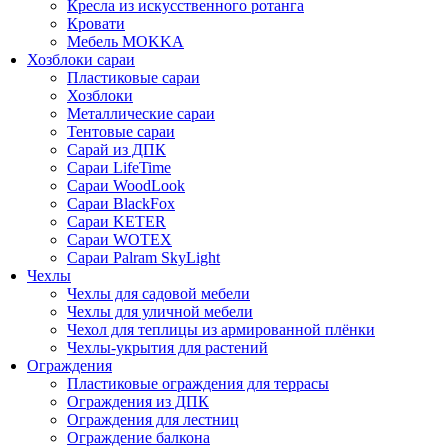
Кресла из искусственного ротанга
Кровати
Мебель MOKKA
Хозблоки сараи
Пластиковые сараи
Хозблоки
Металлические сараи
Тентовые сараи
Сарай из ДПК
Cараи LifeTime
Cараи WoodLook
Сараи BlackFox
Сараи KETER
Сараи WOTEX
Сараи Palram SkyLight
Чехлы
Чехлы для садовой мебели
Чехлы для уличной мебели
Чехол для теплицы из армированной плёнки
Чехлы-укрытия для растений
Ограждения
Пластиковые ограждения для террасы
Ограждения из ДПК
Ограждения для лестниц
Ограждение балкона