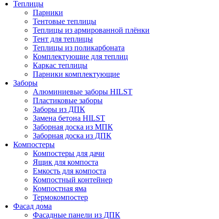
Теплицы
Парники
Тентовые теплицы
Теплицы из армированной плёнки
Тент для теплицы
Теплицы из поликарбоната
Комплектующие для теплиц
Каркас теплицы
Парники комплектующие
Заборы
Алюминиевые заборы HILST
Пластиковые заборы
Заборы из ДПК
Замена бетона HILST
Заборная доска из МПК
Заборная доска из ДПК
Компостеры
Компостеры для дачи
Ящик для компоста
Емкость для компоста
Компостный контейнер
Компостная яма
Термокомпостер
Фасад дома
Фасадные панели из ДПК