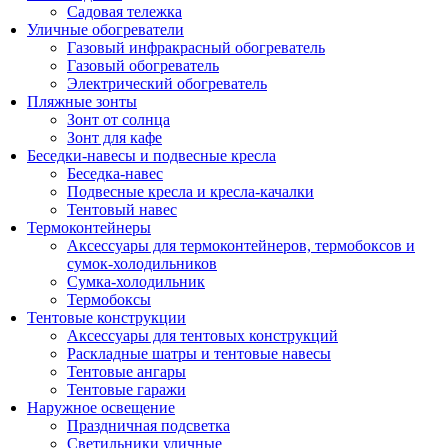
Садовая тележка
Уличные обогреватели
Газовый инфракрасный обогреватель
Газовый обогреватель
Электрический обогреватель
Пляжные зонты
Зонт от солнца
Зонт для кафе
Беседки-навесы и подвесные кресла
Беседка-навес
Подвесные кресла и кресла-качалки
Тентовый навес
Термоконтейнеры
Аксессуары для термоконтейнеров, термобоксов и
сумок-холодильников
Сумка-холодильник
Термобоксы
Тентовые конструкции
Аксессуары для тентовых конструкций
Раскладные шатры и тентовые навесы
Тентовые ангары
Тентовые гаражи
Наружное освещение
Праздничная подсветка
Светильники уличные