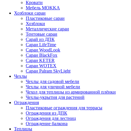
Кровати
Мебель MOKKA
Хозблоки сараи
Пластиковые сараи
Хозблоки
Металлические сараи
Тентовые сараи
Сарай из ДПК
Cараи LifeTime
Cараи WoodLook
Сараи BlackFox
Сараи KETER
Сараи WOTEX
Сараи Palram SkyLight
Чехлы
Чехлы для садовой мебели
Чехлы для уличной мебели
Чехол для теплицы из армированной плёнки
Чехлы-укрытия для растений
Ограждения
Пластиковые ограждения для террасы
Ограждения из ДПК
Ограждения для лестниц
Ограждение балкона
Теплицы