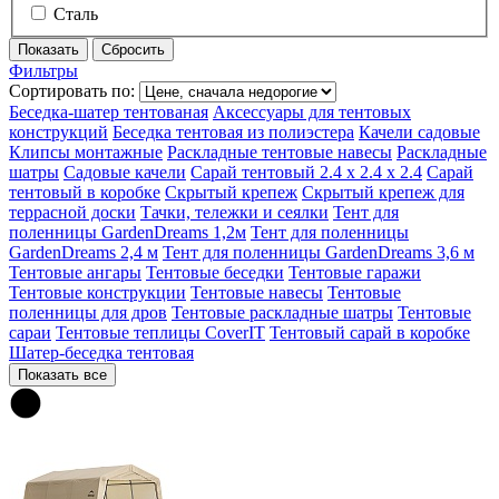
Сталь
Фильтры
Сортировать по:
Беседка-шатер тентованая
Аксессуары для тентовых
конструкций
Беседка тентовая из полиэстера
Качели садовые
Клипсы монтажные
Раскладные тентовые навесы
Раскладные
шатры
Садовые качели
Сарай тентовый 2.4 х 2.4 х 2.4
Сарай
тентовый в коробке
Скрытый крепеж
Скрытый крепеж для
террасной доски
Тачки, тележки и сеялки
Тент для
поленницы GardenDreams 1,2м
Тент для поленницы
GardenDreams 2,4 м
Тент для поленницы GardenDreams 3,6 м
Тентовые ангары
Тентовые беседки
Тентовые гаражи
Тентовые конструкции
Тентовые навесы
Тентовые
поленницы для дров
Тентовые раскладные шатры
Тентовые
сараи
Тентовые теплицы CoverIT
Тентовый сарай в коробке
Шатер-беседка тентовая
Показать все