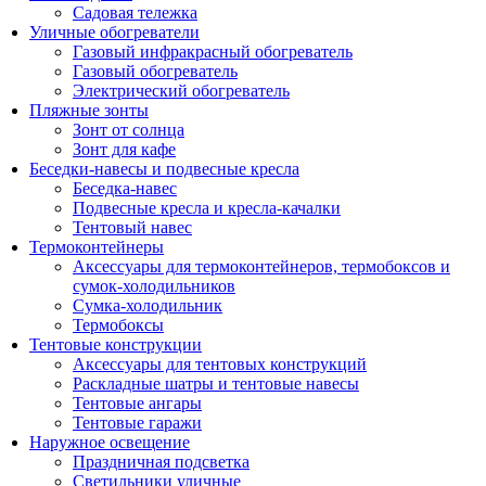
Садовая тележка
Уличные обогреватели
Газовый инфракрасный обогреватель
Газовый обогреватель
Электрический обогреватель
Пляжные зонты
Зонт от солнца
Зонт для кафе
Беседки-навесы и подвесные кресла
Беседка-навес
Подвесные кресла и кресла-качалки
Тентовый навес
Термоконтейнеры
Аксессуары для термоконтейнеров, термобоксов и
сумок-холодильников
Сумка-холодильник
Термобоксы
Тентовые конструкции
Аксессуары для тентовых конструкций
Раскладные шатры и тентовые навесы
Тентовые ангары
Тентовые гаражи
Наружное освещение
Праздничная подсветка
Светильники уличные