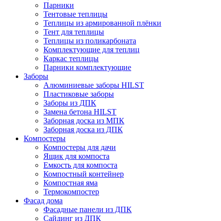
Парники
Тентовые теплицы
Теплицы из армированной плёнки
Тент для теплицы
Теплицы из поликарбоната
Комплектующие для теплиц
Каркас теплицы
Парники комплектующие
Заборы
Алюминиевые заборы HILST
Пластиковые заборы
Заборы из ДПК
Замена бетона HILST
Заборная доска из МПК
Заборная доска из ДПК
Компостеры
Компостеры для дачи
Ящик для компоста
Емкость для компоста
Компостный контейнер
Компостная яма
Термокомпостер
Фасад дома
Фасадные панели из ДПК
Сайдинг из ДПК