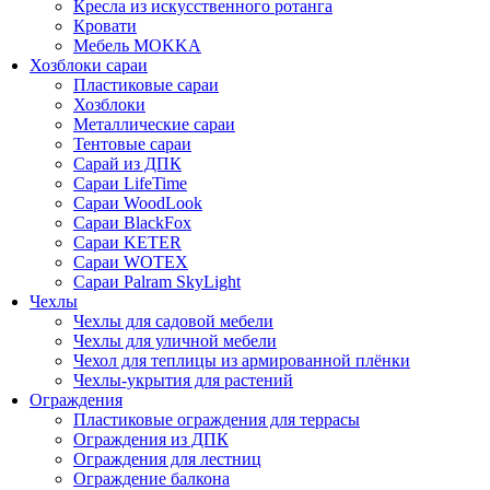
Кресла из искусственного ротанга
Кровати
Мебель MOKKA
Хозблоки сараи
Пластиковые сараи
Хозблоки
Металлические сараи
Тентовые сараи
Сарай из ДПК
Cараи LifeTime
Cараи WoodLook
Сараи BlackFox
Сараи KETER
Сараи WOTEX
Сараи Palram SkyLight
Чехлы
Чехлы для садовой мебели
Чехлы для уличной мебели
Чехол для теплицы из армированной плёнки
Чехлы-укрытия для растений
Ограждения
Пластиковые ограждения для террасы
Ограждения из ДПК
Ограждения для лестниц
Ограждение балкона