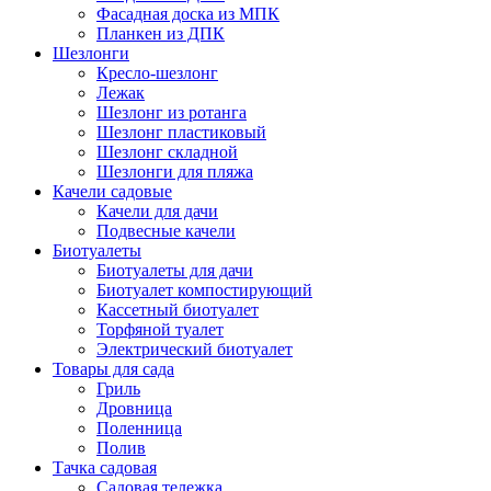
Фасадная доска из МПК
Планкен из ДПК
Шезлонги
Кресло-шезлонг
Лежак
Шезлонг из ротанга
Шезлонг пластиковый
Шезлонг складной
Шезлонги для пляжа
Качели садовые
Качели для дачи
Подвесные качели
Биотуалеты
Биотуалеты для дачи
Биотуалет компостирующий
Кассетный биотуалет
Торфяной туалет
Электрический биотуалет
Товары для сада
Гриль
Дровница
Поленница
Полив
Тачка садовая
Садовая тележка