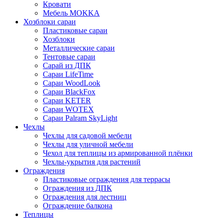
Кровати
Мебель MOKKA
Хозблоки сараи
Пластиковые сараи
Хозблоки
Металлические сараи
Тентовые сараи
Сарай из ДПК
Cараи LifeTime
Cараи WoodLook
Сараи BlackFox
Сараи KETER
Сараи WOTEX
Сараи Palram SkyLight
Чехлы
Чехлы для садовой мебели
Чехлы для уличной мебели
Чехол для теплицы из армированной плёнки
Чехлы-укрытия для растений
Ограждения
Пластиковые ограждения для террасы
Ограждения из ДПК
Ограждения для лестниц
Ограждение балкона
Теплицы