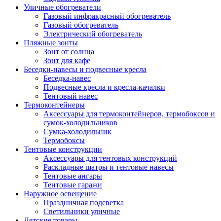
Уличные обогреватели
Газовый инфракрасный обогреватель
Газовый обогреватель
Электрический обогреватель
Пляжные зонты
Зонт от солнца
Зонт для кафе
Беседки-навесы и подвесные кресла
Беседка-навес
Подвесные кресла и кресла-качалки
Тентовый навес
Термоконтейнеры
Аксессуары для термоконтейнеров, термобоксов и
сумок-холодильников
Сумка-холодильник
Термобоксы
Тентовые конструкции
Аксессуары для тентовых конструкций
Раскладные шатры и тентовые навесы
Тентовые ангары
Тентовые гаражи
Наружное освещение
Праздничная подсветка
Светильники уличные
Детские товары