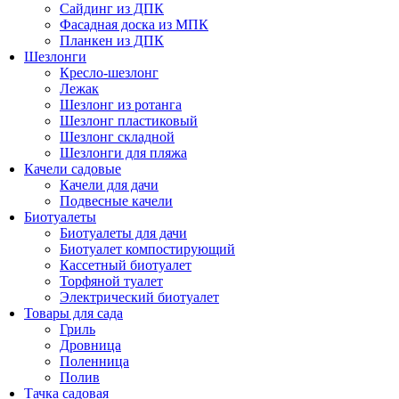
Сайдинг из ДПК
Фасадная доска из МПК
Планкен из ДПК
Шезлонги
Кресло-шезлонг
Лежак
Шезлонг из ротанга
Шезлонг пластиковый
Шезлонг складной
Шезлонги для пляжа
Качели садовые
Качели для дачи
Подвесные качели
Биотуалеты
Биотуалеты для дачи
Биотуалет компостирующий
Кассетный биотуалет
Торфяной туалет
Электрический биотуалет
Товары для сада
Гриль
Дровница
Поленница
Полив
Тачка садовая