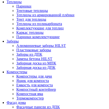
Теплицы
Парники
Тентовые теплицы
Теплицы из армированной плёнки
Тент для теплицы
Теплицы из поликарбоната
Комплектующие для теплиц
Каркас теплицы
Парники комплектующие
Заборы
Алюминиевые заборы HILST
Пластиковые заборы
Заборы из ДПК
Замена бетона HILST
Заборная доска из МПК
Заборная доска из ДПК
Компостеры
Компостеры для дачи
Ящик для компоста
Емкость для компоста
Компостный контейнер
Компостная яма
Термокомпостер
Фасад дома
Фасадные панели из ДПК