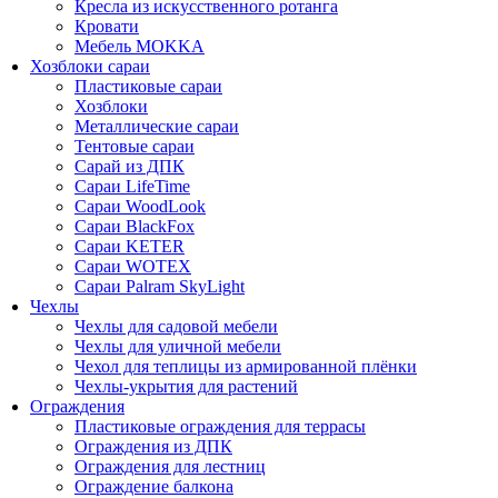
Кресла из искусственного ротанга
Кровати
Мебель MOKKA
Хозблоки сараи
Пластиковые сараи
Хозблоки
Металлические сараи
Тентовые сараи
Сарай из ДПК
Cараи LifeTime
Cараи WoodLook
Сараи BlackFox
Сараи KETER
Сараи WOTEX
Сараи Palram SkyLight
Чехлы
Чехлы для садовой мебели
Чехлы для уличной мебели
Чехол для теплицы из армированной плёнки
Чехлы-укрытия для растений
Ограждения
Пластиковые ограждения для террасы
Ограждения из ДПК
Ограждения для лестниц
Ограждение балкона