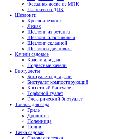
Фасадная доска из МПК
Планкен из ДПК
Шезлонги
Кресло-шезлонг
Лежак
Шезлонг из ротанга
Шезлонг пластиковый
Шезлонг складной
Шезлонги для пляжа
Качели садовые
Качели для дачи
Подвесные качели
Биотуалеты
Биотуалеты для дачи
Биотуалет компостирующий
Кассетный биотуалет
Торфяной туалет
Электрический биотуалет
Товары для сада
Гриль
Дровница
Поленница
Полив
Тачка садовая
Садовая тележка