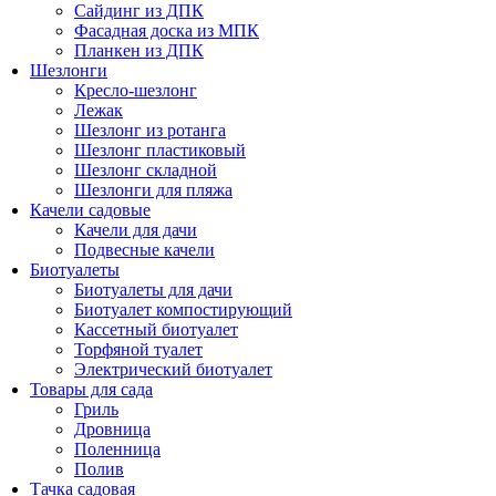
Сайдинг из ДПК
Фасадная доска из МПК
Планкен из ДПК
Шезлонги
Кресло-шезлонг
Лежак
Шезлонг из ротанга
Шезлонг пластиковый
Шезлонг складной
Шезлонги для пляжа
Качели садовые
Качели для дачи
Подвесные качели
Биотуалеты
Биотуалеты для дачи
Биотуалет компостирующий
Кассетный биотуалет
Торфяной туалет
Электрический биотуалет
Товары для сада
Гриль
Дровница
Поленница
Полив
Тачка садовая