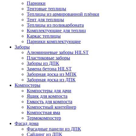
Парники
Тентовые теплицы
Теплицы из армированной плёнки
Тент для теплицы
Теплицы из поликарбоната
Комплектующие для теплиц
Каркас теплицы
Парники комплектующие
Заборы
Алюминиевые заборы HILST
Пластиковые заборы
Заборы из ДПК
Замена бетона HILST
Заборная доска из МПК
Заборная доска из ДПК
Компостеры
Компостеры для дачи
Ящик для компоста
Емкость для компоста
Компостный контейнер
Компостная яма
Термокомпостер
Фасад дома
Фасадные панели из ДПК
Сайдинг из ДПК