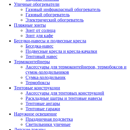
Уличные обогреватели
Газовый инфракрасный обогреватель
Газовый обогреватель
Электрический обогреватель
Пляжные зонты
Зонт от солнца
Зонт для кафе
Беседки-навесы и подвесные кресла
Беседка-навес
Подвесные кресла и кресла-качалки
Тентовый навес
Термоконтейнеры
Аксессуары для термоконтейнеров, термобоксов и
сумок-холодильников
Сумка-холодильник
Термобоксы
Тентовые конструкции
Аксессуары для тентовых конструкций
Раскладные шатры и тентовые навесы
Тентовые ангары
Тентовые гаражи
Наружное освещение
Праздничная подсветка
Светильники уличные
Детские товары