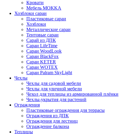
Кровати
Мебель MOKKA
Хозблоки сараи
Пластиковые сараи
Хозблоки
Металлические сараи
Тентовые сараи
Сарай из ДПК
Cараи LifeTime
Cараи WoodLook
Сараи BlackFox
Сараи KETER
Сараи WOTEX
Сараи Palram SkyLight
Чехлы
Чехлы для садовой мебели
Чехлы для уличной мебели
Чехол для теплицы из армированной плёнки
Чехлы-укрытия для растений
Ограждения
Пластиковые ограждения для террасы
Ограждения из ДПК
Ограждения для лестниц
Ограждение балкона
Теплицы