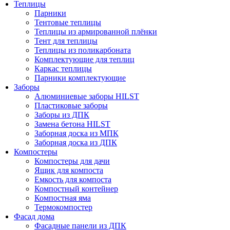
Теплицы
Парники
Тентовые теплицы
Теплицы из армированной плёнки
Тент для теплицы
Теплицы из поликарбоната
Комплектующие для теплиц
Каркас теплицы
Парники комплектующие
Заборы
Алюминиевые заборы HILST
Пластиковые заборы
Заборы из ДПК
Замена бетона HILST
Заборная доска из МПК
Заборная доска из ДПК
Компостеры
Компостеры для дачи
Ящик для компоста
Емкость для компоста
Компостный контейнер
Компостная яма
Термокомпостер
Фасад дома
Фасадные панели из ДПК