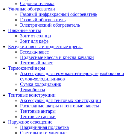
Садовая тележка
Уличные обогреватели
Газовый инфракрасный обогреватель
Газовый обогреватель
Электрический обогреватель
Пляжные зонты
Зонт от солнца
Зонт для кафе
Беседки-навесы и подвесные кресла
Беседка-навес
Подвесные кресла и кресла-качалки
Тентовый навес
Термоконтейнеры
Аксессуары для термоконтейнеров, термобоксов и
сумок-холодильников
Сумка-холодильник
Термобоксы
Тентовые конструкции
Аксессуары для тентовых конструкций
Раскладные шатры и тентовые навесы
Тентовые ангары
Тентовые гаражи
Наружное освещение
Праздничная подсветка
Светильники уличные