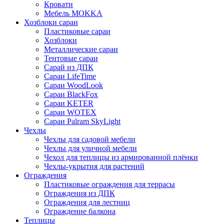
Кровати
Мебель MOKKA
Хозблоки сараи
Пластиковые сараи
Хозблоки
Металлические сараи
Тентовые сараи
Сарай из ДПК
Cараи LifeTime
Cараи WoodLook
Сараи BlackFox
Сараи KETER
Сараи WOTEX
Сараи Palram SkyLight
Чехлы
Чехлы для садовой мебели
Чехлы для уличной мебели
Чехол для теплицы из армированной плёнки
Чехлы-укрытия для растений
Ограждения
Пластиковые ограждения для террасы
Ограждения из ДПК
Ограждения для лестниц
Ограждение балкона
Теплицы