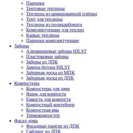
Парники
Тентовые теплицы
Теплицы из армированной плёнки
Тент для теплицы
Теплицы из поликарбоната
Комплектующие для теплиц
Каркас теплицы
Парники комплектующие
Заборы
Алюминиевые заборы HILST
Пластиковые заборы
Заборы из ДПК
Замена бетона HILST
Заборная доска из МПК
Заборная доска из ДПК
Компостеры
Компостеры для дачи
Ящик для компоста
Емкость для компоста
Компостный контейнер
Компостная яма
Термокомпостер
Фасад дома
Фасадные панели из ДПК
Сайдинг из ДПК