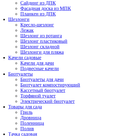
Сайдинг из ДПК
Фасадная доска из МПК
Планкен из ДПК
Шезлонги
Кресло-шезлонг
Лежак
Шезлонг из ротанга
Шезлонг пластиковый
Шезлонг складной
Шезлонги для пляжа
Качели садовые
Качели для дачи
Подвесные качели
Биотуалеты
Биотуалеты для дачи
Биотуалет компостирующий
Кассетный биотуалет
Торфяной туалет
Электрический биотуалет
Товары для сада
Гриль
Дровница
Поленница
Полив
Тачка садовая