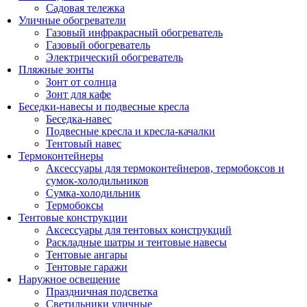
Садовая тележка
Уличные обогреватели
Газовый инфракрасный обогреватель
Газовый обогреватель
Электрический обогреватель
Пляжные зонты
Зонт от солнца
Зонт для кафе
Беседки-навесы и подвесные кресла
Беседка-навес
Подвесные кресла и кресла-качалки
Тентовый навес
Термоконтейнеры
Аксессуары для термоконтейнеров, термобоксов и
сумок-холодильников
Сумка-холодильник
Термобоксы
Тентовые конструкции
Аксессуары для тентовых конструкций
Раскладные шатры и тентовые навесы
Тентовые ангары
Тентовые гаражи
Наружное освещение
Праздничная подсветка
Светильники уличные