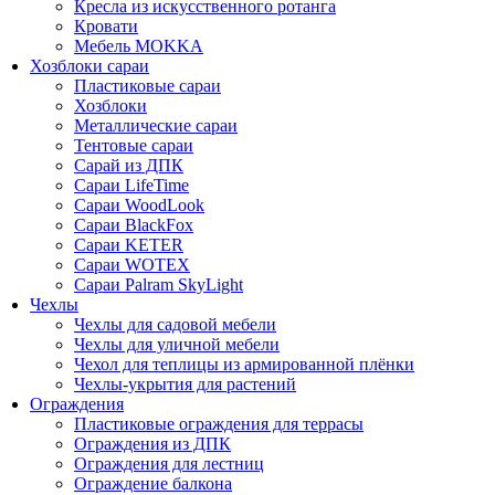
Кресла из искусственного ротанга
Кровати
Мебель MOKKA
Хозблоки сараи
Пластиковые сараи
Хозблоки
Металлические сараи
Тентовые сараи
Сарай из ДПК
Cараи LifeTime
Cараи WoodLook
Сараи BlackFox
Сараи KETER
Сараи WOTEX
Сараи Palram SkyLight
Чехлы
Чехлы для садовой мебели
Чехлы для уличной мебели
Чехол для теплицы из армированной плёнки
Чехлы-укрытия для растений
Ограждения
Пластиковые ограждения для террасы
Ограждения из ДПК
Ограждения для лестниц
Ограждение балкона