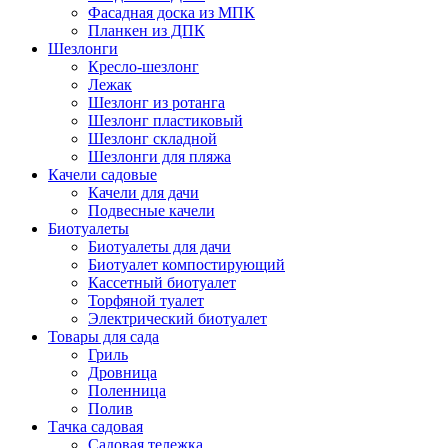
Фасадная доска из МПК
Планкен из ДПК
Шезлонги
Кресло-шезлонг
Лежак
Шезлонг из ротанга
Шезлонг пластиковый
Шезлонг складной
Шезлонги для пляжа
Качели садовые
Качели для дачи
Подвесные качели
Биотуалеты
Биотуалеты для дачи
Биотуалет компостирующий
Кассетный биотуалет
Торфяной туалет
Электрический биотуалет
Товары для сада
Гриль
Дровница
Поленница
Полив
Тачка садовая
Садовая тележка