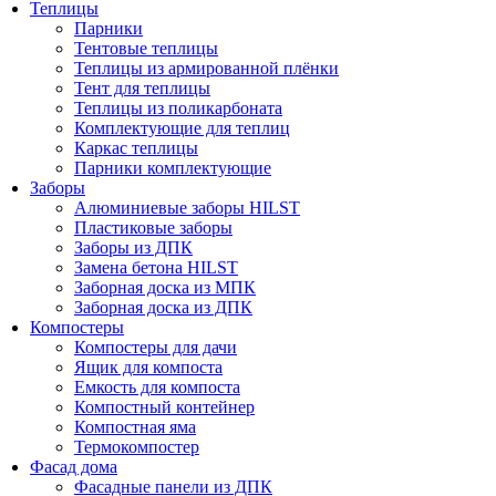
Теплицы
Парники
Тентовые теплицы
Теплицы из армированной плёнки
Тент для теплицы
Теплицы из поликарбоната
Комплектующие для теплиц
Каркас теплицы
Парники комплектующие
Заборы
Алюминиевые заборы HILST
Пластиковые заборы
Заборы из ДПК
Замена бетона HILST
Заборная доска из МПК
Заборная доска из ДПК
Компостеры
Компостеры для дачи
Ящик для компоста
Емкость для компоста
Компостный контейнер
Компостная яма
Термокомпостер
Фасад дома
Фасадные панели из ДПК