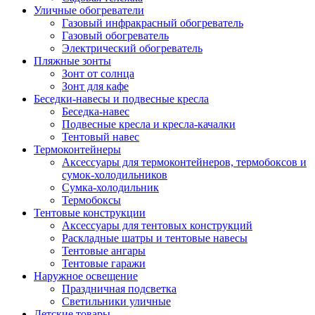
Уличные обогреватели
Газовый инфракрасный обогреватель
Газовый обогреватель
Электрический обогреватель
Пляжные зонты
Зонт от солнца
Зонт для кафе
Беседки-навесы и подвесные кресла
Беседка-навес
Подвесные кресла и кресла-качалки
Тентовый навес
Термоконтейнеры
Аксессуары для термоконтейнеров, термобоксов и
сумок-холодильников
Сумка-холодильник
Термобоксы
Тентовые конструкции
Аксессуары для тентовых конструкций
Раскладные шатры и тентовые навесы
Тентовые ангары
Тентовые гаражи
Наружное освещение
Праздничная подсветка
Светильники уличные
Детские товары