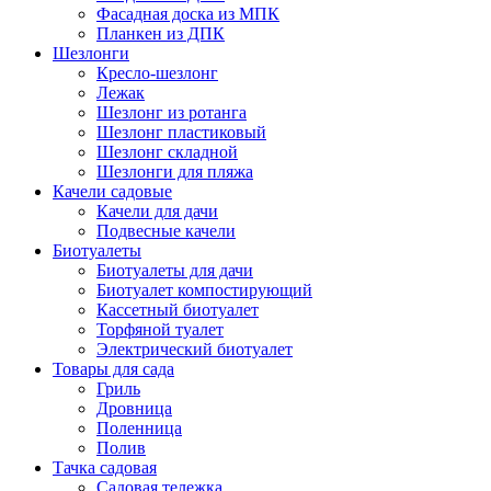
Фасадная доска из МПК
Планкен из ДПК
Шезлонги
Кресло-шезлонг
Лежак
Шезлонг из ротанга
Шезлонг пластиковый
Шезлонг складной
Шезлонги для пляжа
Качели садовые
Качели для дачи
Подвесные качели
Биотуалеты
Биотуалеты для дачи
Биотуалет компостирующий
Кассетный биотуалет
Торфяной туалет
Электрический биотуалет
Товары для сада
Гриль
Дровница
Поленница
Полив
Тачка садовая
Садовая тележка