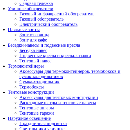
Садовая тележка
Уличные обогреватели
Газовый инфракрасный обогреватель
Газовый обогреватель
Электрический обогреватель
Пляжные зонты
Зонт от солнца
Зонт для кафе
Беседки-навесы и подвесные кресла
Беседка-навес
Подвесные кресла и кресла-качалки
Тентовый навес
Термоконтейнеры
Аксессуары для термоконтейнеров, термобоксов и
сумок-холодильников
Сумка-холодильник
Термобоксы
Тентовые конструкции
Аксессуары для тентовых конструкций
Раскладные шатры и тентовые навесы
Тентовые ангары
Тентовые гаражи
Наружное освещение
Праздничная подсветка
Светильники уличные