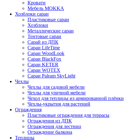
Кровати
Мебель MOKKA
Хозблоки сараи
Пластиковые сараи
Хозблоки
Металлические сараи
Тентовые сараи
Сарай из ДПК
Cараи LifeTime
Cараи WoodLook
Сараи BlackFox
Сараи KETER
Сараи WOTEX
Сараи Palram SkyLight
Чехлы
Чехлы для садовой мебели
Чехлы для уличной мебели
Чехол для теплицы из армированной плёнки
Чехлы-укрытия для растений
Ограждения
Пластиковые ограждения для террасы
Ограждения из ДПК
Ограждения для лестниц
Ограждение балкона
Теплицы