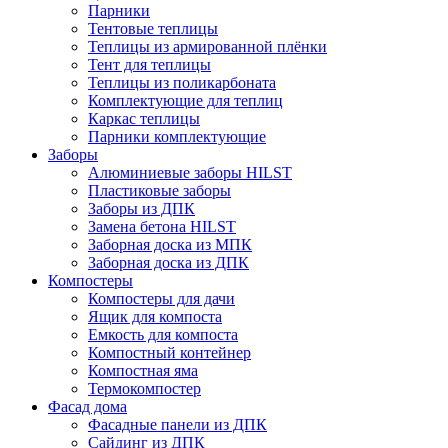
Парники
Тентовые теплицы
Теплицы из армированной плёнки
Тент для теплицы
Теплицы из поликарбоната
Комплектующие для теплиц
Каркас теплицы
Парники комплектующие
Заборы
Алюминиевые заборы HILST
Пластиковые заборы
Заборы из ДПК
Замена бетона HILST
Заборная доска из МПК
Заборная доска из ДПК
Компостеры
Компостеры для дачи
Ящик для компоста
Емкость для компоста
Компостный контейнер
Компостная яма
Термокомпостер
Фасад дома
Фасадные панели из ДПК
Сайдинг из ДПК