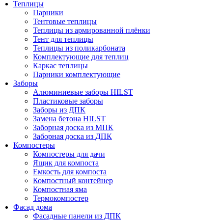
Теплицы
Парники
Тентовые теплицы
Теплицы из армированной плёнки
Тент для теплицы
Теплицы из поликарбоната
Комплектующие для теплиц
Каркас теплицы
Парники комплектующие
Заборы
Алюминиевые заборы HILST
Пластиковые заборы
Заборы из ДПК
Замена бетона HILST
Заборная доска из МПК
Заборная доска из ДПК
Компостеры
Компостеры для дачи
Ящик для компоста
Емкость для компоста
Компостный контейнер
Компостная яма
Термокомпостер
Фасад дома
Фасадные панели из ДПК