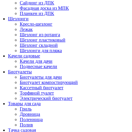
Сайдинг из ДПК
Фасадная доска из МПК
Планкен из ДПК
Шезлонги
Кресло-шезлонг
Лежак
Шезлонг из ротанга
Шезлонг пластиковый
Шезлонг складной
Шезлонги для пляжа
Качели садовые
Качели для дачи
Подвесные качели
Биотуалеты
Биотуалеты для дачи
Биотуалет компостирующий
Кассетный биотуалет
Торфяной туалет
Электрический биотуалет
Товары для сада
Гриль
Дровница
Поленница
Полив
Тачка садовая