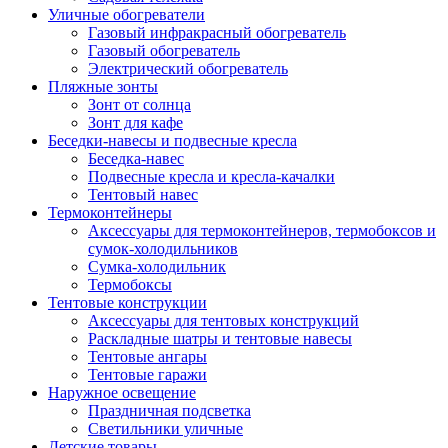
Уличные обогреватели
Газовый инфракрасный обогреватель
Газовый обогреватель
Электрический обогреватель
Пляжные зонты
Зонт от солнца
Зонт для кафе
Беседки-навесы и подвесные кресла
Беседка-навес
Подвесные кресла и кресла-качалки
Тентовый навес
Термоконтейнеры
Аксессуары для термоконтейнеров, термобоксов и
сумок-холодильников
Сумка-холодильник
Термобоксы
Тентовые конструкции
Аксессуары для тентовых конструкций
Раскладные шатры и тентовые навесы
Тентовые ангары
Тентовые гаражи
Наружное освещение
Праздничная подсветка
Светильники уличные
Детские товары