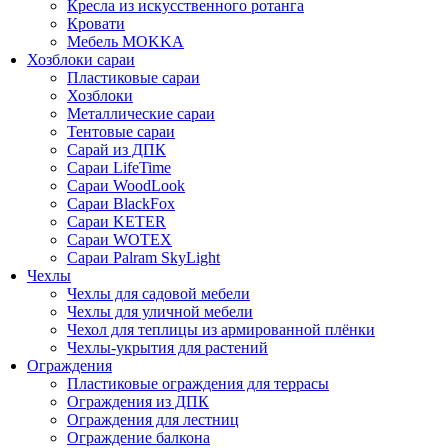
Кресла из искусственного ротанга
Кровати
Мебель MOKKA
Хозблоки сараи
Пластиковые сараи
Хозблоки
Металлические сараи
Тентовые сараи
Сарай из ДПК
Cараи LifeTime
Cараи WoodLook
Сараи BlackFox
Сараи KETER
Сараи WOTEX
Сараи Palram SkyLight
Чехлы
Чехлы для садовой мебели
Чехлы для уличной мебели
Чехол для теплицы из армированной плёнки
Чехлы-укрытия для растений
Ограждения
Пластиковые ограждения для террасы
Ограждения из ДПК
Ограждения для лестниц
Ограждение балкона