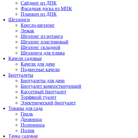
Сайдинг из ДПК
Фасадная доска из МПК
Планкен из ДПК
Шезлонги
Кресло-шезлонг
Лежак
Шезлонг из ротанга
Шезлонг пластиковый
Шезлонг складной
Шезлонги для пляжа
Качели садовые
Качели для дачи
Подвесные качели
Биотуалеты
Биотуалеты для дачи
Биотуалет компостирующий
Кассетный биотуалет
Торфяной туалет
Электрический биотуалет
Товары для сада
Гриль
Дровница
Поленница
Полив
Тачка садовая