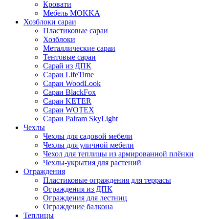
Кровати
Мебель MOKKA
Хозблоки сараи
Пластиковые сараи
Хозблоки
Металлические сараи
Тентовые сараи
Сарай из ДПК
Cараи LifeTime
Cараи WoodLook
Сараи BlackFox
Сараи KETER
Сараи WOTEX
Сараи Palram SkyLight
Чехлы
Чехлы для садовой мебели
Чехлы для уличной мебели
Чехол для теплицы из армированной плёнки
Чехлы-укрытия для растений
Ограждения
Пластиковые ограждения для террасы
Ограждения из ДПК
Ограждения для лестниц
Ограждение балкона
Теплицы