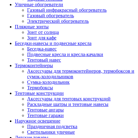
Уличные обогреватели
Газовый инфракрасный обогреватель
Газовый обогреватель
Электрический обогреватель
Пляжные зонты
Зонт от солнца
Зонт для кафе
Беседки-навесы и подвесные кресла
Беседка-навес
Подвесные кресла и кресла-качалки
Тентовый навес
Термоконтейнеры
Аксессуары для термоконтейнеров, термобоксов и
сумок-холодильников
Сумка-холодильник
Термобоксы
Тентовые конструкции
Аксессуары для тентовых конструкций
Раскладные шатры и тентовые навесы
Тентовые ангары
Тентовые гаражи
Наружное освещение
Праздничная подсветка
Светильники уличные
Детские товары