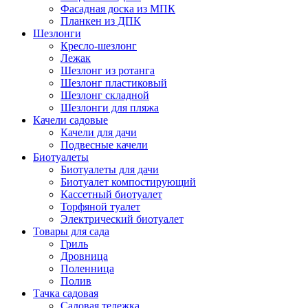
Фасадная доска из МПК
Планкен из ДПК
Шезлонги
Кресло-шезлонг
Лежак
Шезлонг из ротанга
Шезлонг пластиковый
Шезлонг складной
Шезлонги для пляжа
Качели садовые
Качели для дачи
Подвесные качели
Биотуалеты
Биотуалеты для дачи
Биотуалет компостирующий
Кассетный биотуалет
Торфяной туалет
Электрический биотуалет
Товары для сада
Гриль
Дровница
Поленница
Полив
Тачка садовая
Садовая тележка