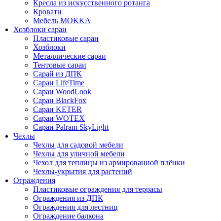
Кресла из искусственного ротанга
Кровати
Мебель MOKKA
Хозблоки сараи
Пластиковые сараи
Хозблоки
Металлические сараи
Тентовые сараи
Сарай из ДПК
Cараи LifeTime
Cараи WoodLook
Сараи BlackFox
Сараи KETER
Сараи WOTEX
Сараи Palram SkyLight
Чехлы
Чехлы для садовой мебели
Чехлы для уличной мебели
Чехол для теплицы из армированной плёнки
Чехлы-укрытия для растений
Ограждения
Пластиковые ограждения для террасы
Ограждения из ДПК
Ограждения для лестниц
Ограждение балкона