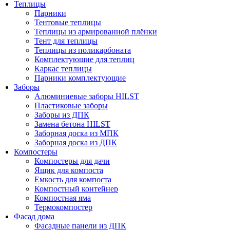
Теплицы
Парники
Тентовые теплицы
Теплицы из армированной плёнки
Тент для теплицы
Теплицы из поликарбоната
Комплектующие для теплиц
Каркас теплицы
Парники комплектующие
Заборы
Алюминиевые заборы HILST
Пластиковые заборы
Заборы из ДПК
Замена бетона HILST
Заборная доска из МПК
Заборная доска из ДПК
Компостеры
Компостеры для дачи
Ящик для компоста
Емкость для компоста
Компостный контейнер
Компостная яма
Термокомпостер
Фасад дома
Фасадные панели из ДПК