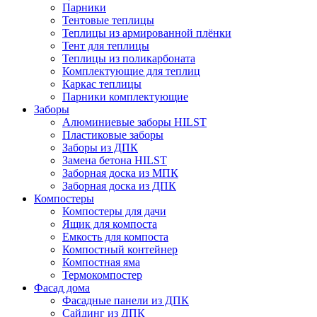
Парники
Тентовые теплицы
Теплицы из армированной плёнки
Тент для теплицы
Теплицы из поликарбоната
Комплектующие для теплиц
Каркас теплицы
Парники комплектующие
Заборы
Алюминиевые заборы HILST
Пластиковые заборы
Заборы из ДПК
Замена бетона HILST
Заборная доска из МПК
Заборная доска из ДПК
Компостеры
Компостеры для дачи
Ящик для компоста
Емкость для компоста
Компостный контейнер
Компостная яма
Термокомпостер
Фасад дома
Фасадные панели из ДПК
Сайдинг из ДПК