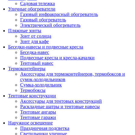
Садовая тележка
Уличные обогреватели
Газовый инфракрасный обогреватель
Газовый обогреватель
Электрический обогреватель
Пляжные зонты
Зонт от солнца
Зонт для кафе
Беседки-навесы и подвесные кресла
Беседка-навес
Подвесные кресла и кресла-качалки
Тентовый навес
Термоконтейнеры
Аксессуары для термоконтейнеров, термобоксов и
сумок-холодильников
Сумка-холодильник
Термобоксы
Тентовые конструкции
Аксессуары для тентовых конструкций
Раскладные шатры и тентовые навесы
Тентовые ангары
Тентовые гаражи
Наружное освещение
Праздничная подсветка
Светильники уличные