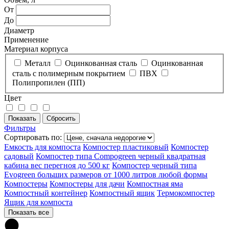
От
До
Диаметр
Применение
Материал корпуса
Металл
Оцинкованная сталь
Оцинкованная
сталь с полимерным покрытием
ПВХ
Полипропилен (ПП)
Цвет
Фильтры
Сортировать по:
Емкость для компоста
Компостер пластиковый
Компостер
садовый
Компостер типа Compogreen черный квадратная
кабина вес перегноя до 500 кг
Компостер черный типа
Evogreen больших размеров от 1000 литров любой формы
Компостеры
Компостеры для дачи
Компостная яма
Компостный контейнер
Компостный ящик
Термокомпостер
Ящик для компоста
Показать все