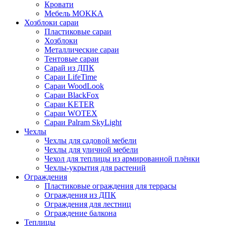
Кровати
Мебель MOKKA
Хозблоки сараи
Пластиковые сараи
Хозблоки
Металлические сараи
Тентовые сараи
Сарай из ДПК
Cараи LifeTime
Cараи WoodLook
Сараи BlackFox
Сараи KETER
Сараи WOTEX
Сараи Palram SkyLight
Чехлы
Чехлы для садовой мебели
Чехлы для уличной мебели
Чехол для теплицы из армированной плёнки
Чехлы-укрытия для растений
Ограждения
Пластиковые ограждения для террасы
Ограждения из ДПК
Ограждения для лестниц
Ограждение балкона
Теплицы