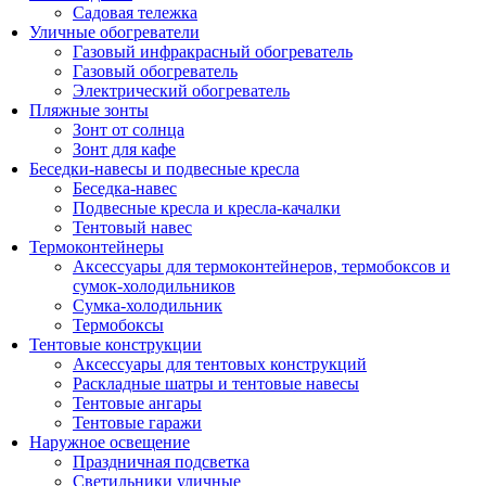
Садовая тележка
Уличные обогреватели
Газовый инфракрасный обогреватель
Газовый обогреватель
Электрический обогреватель
Пляжные зонты
Зонт от солнца
Зонт для кафе
Беседки-навесы и подвесные кресла
Беседка-навес
Подвесные кресла и кресла-качалки
Тентовый навес
Термоконтейнеры
Аксессуары для термоконтейнеров, термобоксов и
сумок-холодильников
Сумка-холодильник
Термобоксы
Тентовые конструкции
Аксессуары для тентовых конструкций
Раскладные шатры и тентовые навесы
Тентовые ангары
Тентовые гаражи
Наружное освещение
Праздничная подсветка
Светильники уличные