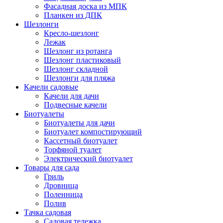
Фасадная доска из МПК
Планкен из ДПК
Шезлонги
Кресло-шезлонг
Лежак
Шезлонг из ротанга
Шезлонг пластиковый
Шезлонг складной
Шезлонги для пляжа
Качели садовые
Качели для дачи
Подвесные качели
Биотуалеты
Биотуалеты для дачи
Биотуалет компостирующий
Кассетный биотуалет
Торфяной туалет
Электрический биотуалет
Товары для сада
Гриль
Дровница
Поленница
Полив
Тачка садовая
Садовая тележка