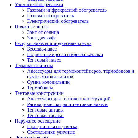
Уличные обогреватели
Газовый инфракрасный обогреватель
Газовый обогреватель
Электрический обогреватель
Пляжные зонты
Зонт от солнца
Зонт для кафе
Беседки-навесы и подвесные кресла
Беседка-навес
Подвесные кресла и кресла-качалки
Тентовый навес
Термоконтейнеры
Аксессуары для термоконтейнеров, термобоксов и
сумок-холодильников
Сумка-холодильник
Термобоксы
Тентовые конструкции
Аксессуары для тентовых конструкций
Раскладные шатры и тентовые навесы
Тентовые ангары
Тентовые гаражи
Наружное освещение
Праздничная подсветка
Светильники уличные
Детские товары