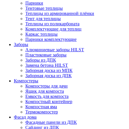
Парники
Тентовые теплицы
Теплицы из армированной плёнки
Тент для теплицы
Теплицы из поликарбоната
Комплектующие для теплиц
Каркас теплицы
Парники комплектующие
Заборы
Алюминиевые заборы HILST
Пластиковые заборы
Заборы из ДПК
Замена бетона HILST
Заборная доска из МПК
Заборная доска из ДПК
Компостеры
Компостеры для дачи
Ящик для компоста
Емкость для компоста
Компостный контейнер
Компостная яма
Термокомпостер
Фасад дома
Фасадные панели из ДПК
Сайдинг из ДПК