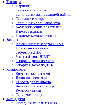
Теплицы
Парники
Тентовые теплицы
Теплицы из армированной плёнки
Тент для теплицы
Теплицы из поликарбоната
Комплектующие для теплиц
Каркас теплицы
Парники комплектующие
Заборы
Алюминиевые заборы HILST
Пластиковые заборы
Заборы из ДПК
Замена бетона HILST
Заборная доска из МПК
Заборная доска из ДПК
Компостеры
Компостеры для дачи
Ящик для компоста
Емкость для компоста
Компостный контейнер
Компостная яма
Термокомпостер
Фасад дома
Фасадные панели из ДПК