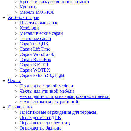
Кресла из искусственного ротанга
Кровати
Мебель MOKKA
Хозблоки сараи
Пластиковые сараи
Хозблоки
Металлические сараи
Тентовые сараи
Сарай из ДПК
Cараи LifeTime
Cараи WoodLook
Сараи BlackFox
Сараи KETER
Сараи WOTEX
Сараи Palram SkyLight
Чехлы
Чехлы для садовой мебели
Чехлы для уличной мебели
Чехол для теплицы из армированной плёнки
Чехлы-укрытия для растений
Ограждения
Пластиковые ограждения для террасы
Ограждения из ДПК
Ограждения для лестниц
Ограждение балкона