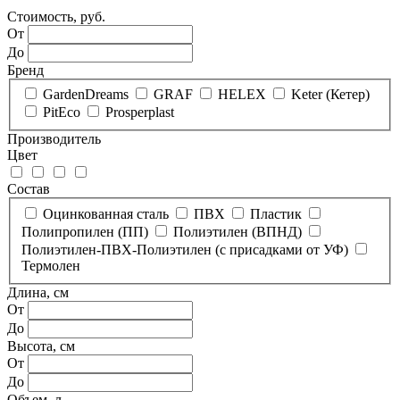
Стоимость, руб.
От
До
Бренд
GardenDreams
GRAF
HELEX
Keter (Кетер)
PitEco
Prosperplast
Производитель
Цвет
Состав
Оцинкованная сталь
ПВХ
Пластик
Полипропилен (ПП)
Полиэтилен (ВПНД)
Полиэтилен-ПВХ-Полиэтилен (с присадками от УФ)
Термолен
Длина, см
От
До
Высота, см
От
До
Объем, л