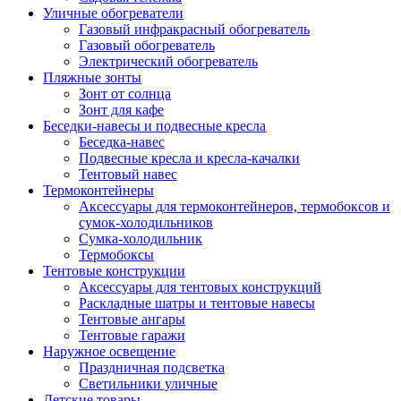
Уличные обогреватели
Газовый инфракрасный обогреватель
Газовый обогреватель
Электрический обогреватель
Пляжные зонты
Зонт от солнца
Зонт для кафе
Беседки-навесы и подвесные кресла
Беседка-навес
Подвесные кресла и кресла-качалки
Тентовый навес
Термоконтейнеры
Аксессуары для термоконтейнеров, термобоксов и
сумок-холодильников
Сумка-холодильник
Термобоксы
Тентовые конструкции
Аксессуары для тентовых конструкций
Раскладные шатры и тентовые навесы
Тентовые ангары
Тентовые гаражи
Наружное освещение
Праздничная подсветка
Светильники уличные
Детские товары