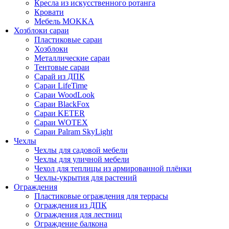
Кресла из искусственного ротанга
Кровати
Мебель MOKKA
Хозблоки сараи
Пластиковые сараи
Хозблоки
Металлические сараи
Тентовые сараи
Сарай из ДПК
Cараи LifeTime
Cараи WoodLook
Сараи BlackFox
Сараи KETER
Сараи WOTEX
Сараи Palram SkyLight
Чехлы
Чехлы для садовой мебели
Чехлы для уличной мебели
Чехол для теплицы из армированной плёнки
Чехлы-укрытия для растений
Ограждения
Пластиковые ограждения для террасы
Ограждения из ДПК
Ограждения для лестниц
Ограждение балкона