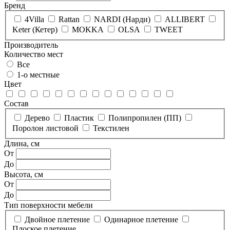
Бренд
4Villa
Rattan
NARDI (Нарди)
ALLIBERT
Keter (Кетер)
MOKKA
OLSA
TWEET
Производитель
Количество мест
Все
1-о местные
Цвет
Состав
Дерево
Пластик
Полипропилен (ПП)
Поролон листовой
Текстилен
Длина, см
От
До
Высота, см
От
До
Тип поверхности мебели
Двойное плетение
Одинарное плетение
Плоское плетение