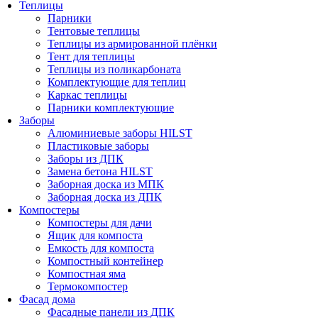
Теплицы
Парники
Тентовые теплицы
Теплицы из армированной плёнки
Тент для теплицы
Теплицы из поликарбоната
Комплектующие для теплиц
Каркас теплицы
Парники комплектующие
Заборы
Алюминиевые заборы HILST
Пластиковые заборы
Заборы из ДПК
Замена бетона HILST
Заборная доска из МПК
Заборная доска из ДПК
Компостеры
Компостеры для дачи
Ящик для компоста
Емкость для компоста
Компостный контейнер
Компостная яма
Термокомпостер
Фасад дома
Фасадные панели из ДПК