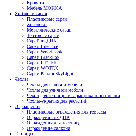
Кровати
Мебель MOKKA
Хозблоки сараи
Пластиковые сараи
Хозблоки
Металлические сараи
Тентовые сараи
Сарай из ДПК
Cараи LifeTime
Cараи WoodLook
Сараи BlackFox
Сараи KETER
Сараи WOTEX
Сараи Palram SkyLight
Чехлы
Чехлы для садовой мебели
Чехлы для уличной мебели
Чехол для теплицы из армированной плёнки
Чехлы-укрытия для растений
Ограждения
Пластиковые ограждения для террасы
Ограждения из ДПК
Ограждения для лестниц
Ограждение балкона
Теплицы