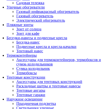
Садовая тележка
Уличные обогреватели
Газовый инфракрасный обогреватель
Газовый обогреватель
Электрический обогреватель
Пляжные зонты
Зонт от солнца
Зонт для кафе
Беседки-навесы и подвесные кресла
Беседка-навес
Подвесные кресла и кресла-качалки
Тентовый навес
Термоконтейнеры
Аксессуары для термоконтейнеров, термобоксов и
сумок-холодильников
Сумка-холодильник
Термобоксы
Тентовые конструкции
Аксессуары для тентовых конструкций
Раскладные шатры и тентовые навесы
Тентовые ангары
Тентовые гаражи
Наружное освещение
Праздничная подсветка
Светильники уличные