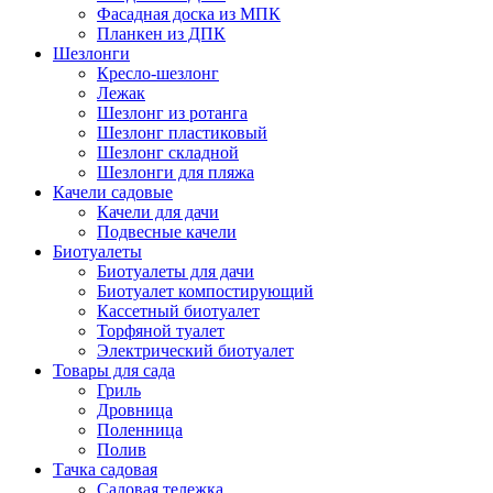
Фасадная доска из МПК
Планкен из ДПК
Шезлонги
Кресло-шезлонг
Лежак
Шезлонг из ротанга
Шезлонг пластиковый
Шезлонг складной
Шезлонги для пляжа
Качели садовые
Качели для дачи
Подвесные качели
Биотуалеты
Биотуалеты для дачи
Биотуалет компостирующий
Кассетный биотуалет
Торфяной туалет
Электрический биотуалет
Товары для сада
Гриль
Дровница
Поленница
Полив
Тачка садовая
Садовая тележка