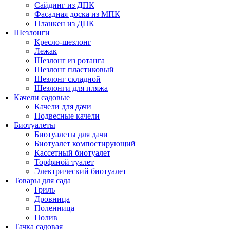
Сайдинг из ДПК
Фасадная доска из МПК
Планкен из ДПК
Шезлонги
Кресло-шезлонг
Лежак
Шезлонг из ротанга
Шезлонг пластиковый
Шезлонг складной
Шезлонги для пляжа
Качели садовые
Качели для дачи
Подвесные качели
Биотуалеты
Биотуалеты для дачи
Биотуалет компостирующий
Кассетный биотуалет
Торфяной туалет
Электрический биотуалет
Товары для сада
Гриль
Дровница
Поленница
Полив
Тачка садовая