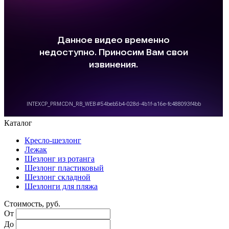
Каталог
Кресло-шезлонг
Лежак
Шезлонг из ротанга
Шезлонг пластиковый
Шезлонг складной
Шезлонги для пляжа
Стоимость, руб.
От
До