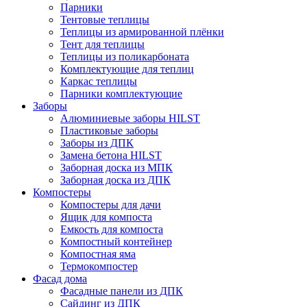
Парники
Тентовые теплицы
Теплицы из армированной плёнки
Тент для теплицы
Теплицы из поликарбоната
Комплектующие для теплиц
Каркас теплицы
Парники комплектующие
Заборы
Алюминиевые заборы HILST
Пластиковые заборы
Заборы из ДПК
Замена бетона HILST
Заборная доска из МПК
Заборная доска из ДПК
Компостеры
Компостеры для дачи
Ящик для компоста
Емкость для компоста
Компостный контейнер
Компостная яма
Термокомпостер
Фасад дома
Фасадные панели из ДПК
Сайдинг из ДПК