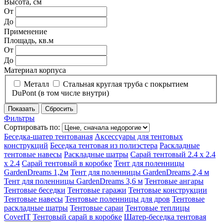
Высота, см
От
До
Применение
Площадь, кв.м
От
До
Материал корпуса
Металл
Стальная круглая труба с покрытием
DuPont (в том числе внутри)
Фильтры
Сортировать по:
Беседка-шатер тентованая
Аксессуары для тентовых
конструкций
Беседка тентовая из полиэстера
Раскладные
тентовые навесы
Раскладные шатры
Сарай тентовый 2.4 х 2.4
х 2.4
Сарай тентовый в коробке
Тент для поленницы
GardenDreams 1,2м
Тент для поленницы GardenDreams 2,4 м
Тент для поленницы GardenDreams 3,6 м
Тентовые ангары
Тентовые беседки
Тентовые гаражи
Тентовые конструкции
Тентовые навесы
Тентовые поленницы для дров
Тентовые
раскладные шатры
Тентовые сараи
Тентовые теплицы
CoverIT
Тентовый сарай в коробке
Шатер-беседка тентовая