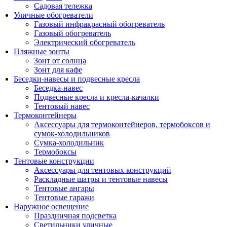
Садовая тележка
Уличные обогреватели
Газовый инфракрасный обогреватель
Газовый обогреватель
Электрический обогреватель
Пляжные зонты
Зонт от солнца
Зонт для кафе
Беседки-навесы и подвесные кресла
Беседка-навес
Подвесные кресла и кресла-качалки
Тентовый навес
Термоконтейнеры
Аксессуары для термоконтейнеров, термобоксов и
сумок-холодильников
Сумка-холодильник
Термобоксы
Тентовые конструкции
Аксессуары для тентовых конструкций
Раскладные шатры и тентовые навесы
Тентовые ангары
Тентовые гаражи
Наружное освещение
Праздничная подсветка
Светильники уличные