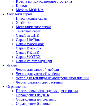
Кресла из искусственного ротанга
Кровати
Мебель MOKKA
Хозблоки сараи
Пластиковые сараи
Хозблоки
Металлические сараи
Тентовые сараи
Сарай из ДПК
Cараи LifeTime
Cараи WoodLook
Сараи BlackFox
Сараи KETER
Сараи WOTEX
Сараи Palram SkyLight
Чехлы
Чехлы для садовой мебели
Чехлы для уличной мебели
Чехол для теплицы из армированной плёнки
Чехлы-укрытия для растений
Ограждения
Пластиковые ограждения для террасы
Ограждения из ДПК
Ограждения для лестниц
Ограждение балкона