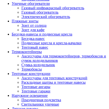
Уличные обогреватели
Газовый инфракрасный обогреватель
Газовый обогреватель
Электрический обогреватель
Пляжные зонты
Зонт от солнца
Зонт для кафе
Беседки-навесы и подвесные кресла
Беседка-навес
Подвесные кресла и кресла-качалки
Тентовый навес
Термоконтейнеры
Аксессуары для термоконтейнеров, термобоксов и
сумок-холодильников
Сумка-холодильник
Термобоксы
Тентовые конструкции
Аксессуары для тентовых конструкций
Раскладные шатры и тентовые навесы
Тентовые ангары
Тентовые гаражи
Наружное освещение
Праздничная подсветка
Светильники уличные
Детские товары