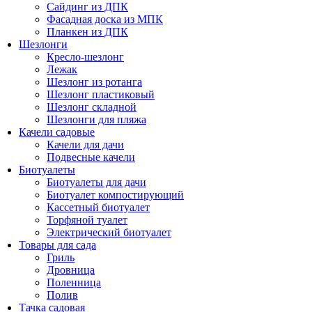
Сайдинг из ДПК
Фасадная доска из МПК
Планкен из ДПК
Шезлонги
Кресло-шезлонг
Лежак
Шезлонг из ротанга
Шезлонг пластиковый
Шезлонг складной
Шезлонги для пляжа
Качели садовые
Качели для дачи
Подвесные качели
Биотуалеты
Биотуалеты для дачи
Биотуалет компостирующий
Кассетный биотуалет
Торфяной туалет
Электрический биотуалет
Товары для сада
Гриль
Дровница
Поленница
Полив
Тачка садовая