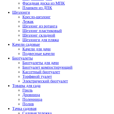
Фасадная доска из МПК
Планкен из ДПК
Шезлонги
Кресло-шезлонг
Лежак
Шезлонг из ротанга
Шезлонг пластиковый
Шезлонг складной
Шезлонги для пляжа
Качели садовые
Качели для дачи
Подвесные качели
Биотуалеты
Биотуалеты для дачи
Биотуалет компостирующий
Кассетный биотуалет
Торфяной туалет
Электрический биотуалет
Товары для сада
Гриль
Дровница
Поленница
Полив
Тачка садовая
Садовая тележка