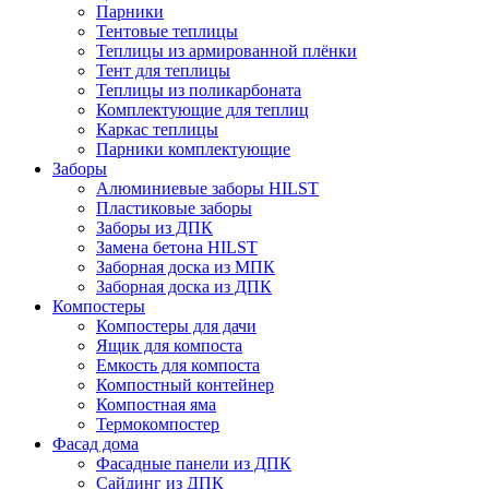
Парники
Тентовые теплицы
Теплицы из армированной плёнки
Тент для теплицы
Теплицы из поликарбоната
Комплектующие для теплиц
Каркас теплицы
Парники комплектующие
Заборы
Алюминиевые заборы HILST
Пластиковые заборы
Заборы из ДПК
Замена бетона HILST
Заборная доска из МПК
Заборная доска из ДПК
Компостеры
Компостеры для дачи
Ящик для компоста
Емкость для компоста
Компостный контейнер
Компостная яма
Термокомпостер
Фасад дома
Фасадные панели из ДПК
Сайдинг из ДПК