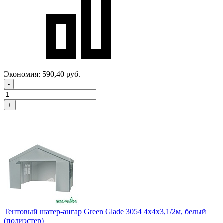
Экономия:
590,40 руб.
-
+
Тентовый шатер-ангар Green Glade 3054 4х4х3,1/2м, белый
(полиэстер)