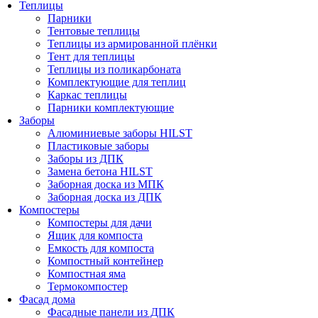
Теплицы
Парники
Тентовые теплицы
Теплицы из армированной плёнки
Тент для теплицы
Теплицы из поликарбоната
Комплектующие для теплиц
Каркас теплицы
Парники комплектующие
Заборы
Алюминиевые заборы HILST
Пластиковые заборы
Заборы из ДПК
Замена бетона HILST
Заборная доска из МПК
Заборная доска из ДПК
Компостеры
Компостеры для дачи
Ящик для компоста
Емкость для компоста
Компостный контейнер
Компостная яма
Термокомпостер
Фасад дома
Фасадные панели из ДПК