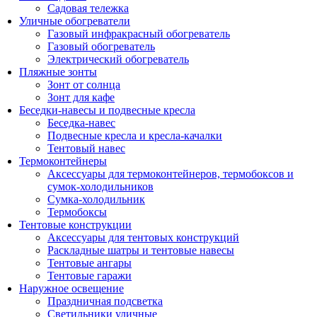
Садовая тележка
Уличные обогреватели
Газовый инфракрасный обогреватель
Газовый обогреватель
Электрический обогреватель
Пляжные зонты
Зонт от солнца
Зонт для кафе
Беседки-навесы и подвесные кресла
Беседка-навес
Подвесные кресла и кресла-качалки
Тентовый навес
Термоконтейнеры
Аксессуары для термоконтейнеров, термобоксов и
сумок-холодильников
Сумка-холодильник
Термобоксы
Тентовые конструкции
Аксессуары для тентовых конструкций
Раскладные шатры и тентовые навесы
Тентовые ангары
Тентовые гаражи
Наружное освещение
Праздничная подсветка
Светильники уличные