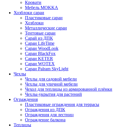
Кровати
Мебель MOKKA
Хозблоки сараи
Пластиковые сараи
Хозблоки
Металлические сараи
Тентовые сараи
Сарай из ДПК
Cараи LifeTime
Cараи WoodLook
Сараи BlackFox
Сараи KETER
Сараи WOTEX
Сараи Palram SkyLight
Чехлы
Чехлы для садовой мебели
Чехлы для уличной мебели
Чехол для теплицы из армированной плёнки
Чехлы-укрытия для растений
Ограждения
Пластиковые ограждения для террасы
Ограждения из ДПК
Ограждения для лестниц
Ограждение балкона
Теплицы