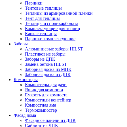
Парники
Тентовые теплицы
Теплицы из армированной плёнки
Тент для теплицы
Теплицы из поликарбоната
Комплектующие для теплиц
Каркас теплицы
Парники комплектующие
Заборы
Алюминиевые заборы HILST
Пластиковые заборы
Заборы из ДПК
Замена бетона HILST
Заборная доска из МПК
Заборная доска из ДПК
Компостеры
Компостеры для дачи
Ящик для компоста
Емкость для компоста
Компостный контейнер
Компостная яма
Термокомпостер
Фасад дома
Фасадные панели из ДПК
Сайдинг из ДПК