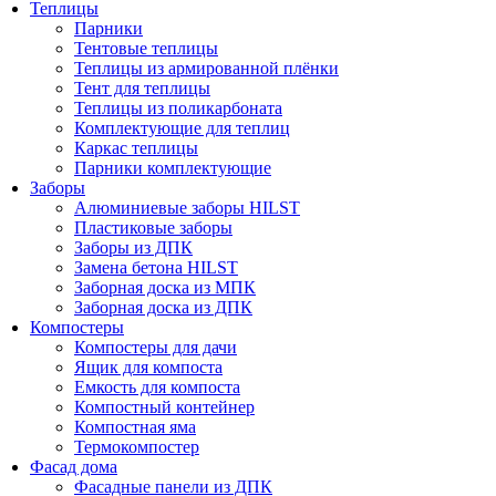
Теплицы
Парники
Тентовые теплицы
Теплицы из армированной плёнки
Тент для теплицы
Теплицы из поликарбоната
Комплектующие для теплиц
Каркас теплицы
Парники комплектующие
Заборы
Алюминиевые заборы HILST
Пластиковые заборы
Заборы из ДПК
Замена бетона HILST
Заборная доска из МПК
Заборная доска из ДПК
Компостеры
Компостеры для дачи
Ящик для компоста
Емкость для компоста
Компостный контейнер
Компостная яма
Термокомпостер
Фасад дома
Фасадные панели из ДПК