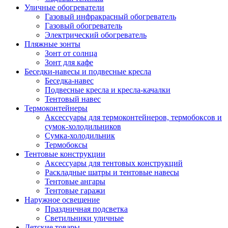
Уличные обогреватели
Газовый инфракрасный обогреватель
Газовый обогреватель
Электрический обогреватель
Пляжные зонты
Зонт от солнца
Зонт для кафе
Беседки-навесы и подвесные кресла
Беседка-навес
Подвесные кресла и кресла-качалки
Тентовый навес
Термоконтейнеры
Аксессуары для термоконтейнеров, термобоксов и
сумок-холодильников
Сумка-холодильник
Термобоксы
Тентовые конструкции
Аксессуары для тентовых конструкций
Раскладные шатры и тентовые навесы
Тентовые ангары
Тентовые гаражи
Наружное освещение
Праздничная подсветка
Светильники уличные
Детские товары