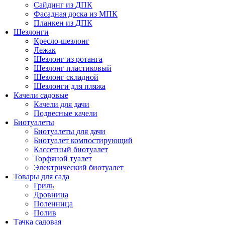
Сайдинг из ДПК
Фасадная доска из МПК
Планкен из ДПК
Шезлонги
Кресло-шезлонг
Лежак
Шезлонг из ротанга
Шезлонг пластиковый
Шезлонг складной
Шезлонги для пляжа
Качели садовые
Качели для дачи
Подвесные качели
Биотуалеты
Биотуалеты для дачи
Биотуалет компостирующий
Кассетный биотуалет
Торфяной туалет
Электрический биотуалет
Товары для сада
Гриль
Дровница
Поленница
Полив
Тачка садовая