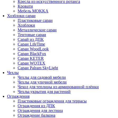
Кресла из искусственного ротанга
Кровати
Мебель MOKKA
Хозблоки сараи
Пластиковые сараи
Хозблоки
Металлические сараи
Тентовые сараи
Сарай из ДПК
Cараи LifeTime
Cараи WoodLook
Сараи BlackFox
Сараи KETER
Сараи WOTEX
Сараи Palram SkyLight
Чехлы
Чехлы для садовой мебели
Чехлы для уличной мебели
Чехол для теплицы из армированной плёнки
Чехлы-укрытия для растений
Ограждения
Пластиковые ограждения для террасы
Ограждения из ДПК
Ограждения для лестниц
Ограждение балкона