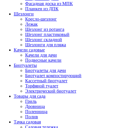
Фасадная доска из МПК
Планкен из ДПК
Шезлонги
Кресло-шезлонг
Лежак
Шезлонг из ротанга
Шезлонг пластиковый
Шезлонг складной
Шезлонги для пляжа
Качели садовые
Качели для дачи
Подвесные качели
Биотуалеты
Биотуалеты для дачи
Биотуалет компостирующий
Кассетный биотуалет
Торфяной туалет
Электрический биотуалет
Товары для сада
Гриль
Дровница
Поленница
Полив
Тачка садовая
Садовая тележка