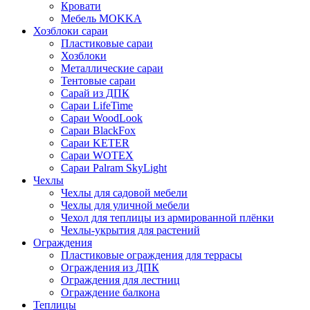
Кровати
Мебель MOKKA
Хозблоки сараи
Пластиковые сараи
Хозблоки
Металлические сараи
Тентовые сараи
Сарай из ДПК
Cараи LifeTime
Cараи WoodLook
Сараи BlackFox
Сараи KETER
Сараи WOTEX
Сараи Palram SkyLight
Чехлы
Чехлы для садовой мебели
Чехлы для уличной мебели
Чехол для теплицы из армированной плёнки
Чехлы-укрытия для растений
Ограждения
Пластиковые ограждения для террасы
Ограждения из ДПК
Ограждения для лестниц
Ограждение балкона
Теплицы