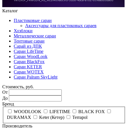
Каталог
Пластиковые сараи
Аксессуары для пластиковых сараев
Хозблоки
Металлические сараи
Тентовые сараи
Сарай из ДПК
Cараи LifeTime
Cараи WoodLook
Сараи BlackFox
Сараи KETER
Сараи WOTEX
Сараи Palram SkyLight
Стоимость, руб.
От
До
Бренд
WOODLOOK
LIFETIME
BLACK FOX
DURAMAX
Keter (Кетер)
Terrapol
Производитель