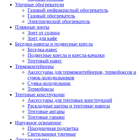
Уличные обогреватели
Газовый инфракрасный обогреватель
Газовый обогреватель
Электрический обогреватель
Пляжные зонты
Зонт от солнца
Зонт для кафе
Беседки-навесы и подвесные кресла
Беседка-навес
Подвесные кресла и кресла-качалки
Тентовый навес
Термоконтейнеры
Аксессуары для термоконтейнеров, термобоксов и
сумок-холодильников
Сумка-холодильник
Термобоксы
Тентовые конструкции
Аксессуары для тентовых конструкций
Раскладные шатры и тентовые навесы
Тентовые ангары
Тентовые гаражи
Наружное освещение
Праздничная подсветка
Светильники уличные
Детские товары