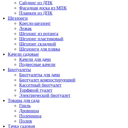
Сайдинг из ДПК
Фасадная доска из МПК
Планкен из ДПК
Шезлонги
Кресло-шезлонг
Лежак
Шезлонг из ротанга
Шезлонг пластиковый
Шезлонг складной
Шезлонги для пляжа
Качели садовые
Качели для дачи
Подвесные качели
Биотуалеты
Биотуалеты для дачи
Биотуалет компостирующий
Кассетный биотуалет
Торфяной туалет
Электрический биотуалет
Товары для сада
Гриль
Дровница
Поленница
Полив
Тачка садовая