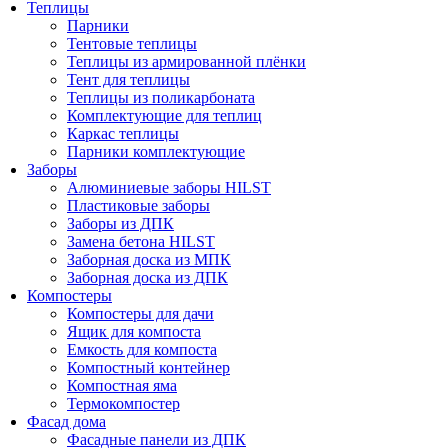
Теплицы
Парники
Тентовые теплицы
Теплицы из армированной плёнки
Тент для теплицы
Теплицы из поликарбоната
Комплектующие для теплиц
Каркас теплицы
Парники комплектующие
Заборы
Алюминиевые заборы HILST
Пластиковые заборы
Заборы из ДПК
Замена бетона HILST
Заборная доска из МПК
Заборная доска из ДПК
Компостеры
Компостеры для дачи
Ящик для компоста
Емкость для компоста
Компостный контейнер
Компостная яма
Термокомпостер
Фасад дома
Фасадные панели из ДПК