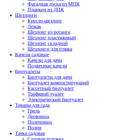
Фасадная доска из МПК
Планкен из ДПК
Шезлонги
Кресло-шезлонг
Лежак
Шезлонг из ротанга
Шезлонг пластиковый
Шезлонг складной
Шезлонги для пляжа
Качели садовые
Качели для дачи
Подвесные качели
Биотуалеты
Биотуалеты для дачи
Биотуалет компостирующий
Кассетный биотуалет
Торфяной туалет
Электрический биотуалет
Товары для сада
Гриль
Дровница
Поленница
Полив
Тачка садовая
Садовая тележка