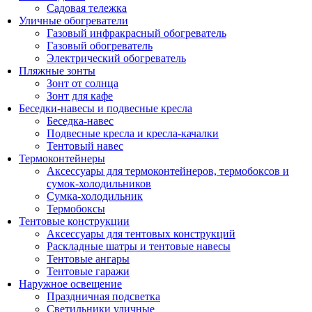
Садовая тележка
Уличные обогреватели
Газовый инфракрасный обогреватель
Газовый обогреватель
Электрический обогреватель
Пляжные зонты
Зонт от солнца
Зонт для кафе
Беседки-навесы и подвесные кресла
Беседка-навес
Подвесные кресла и кресла-качалки
Тентовый навес
Термоконтейнеры
Аксессуары для термоконтейнеров, термобоксов и
сумок-холодильников
Сумка-холодильник
Термобоксы
Тентовые конструкции
Аксессуары для тентовых конструкций
Раскладные шатры и тентовые навесы
Тентовые ангары
Тентовые гаражи
Наружное освещение
Праздничная подсветка
Светильники уличные