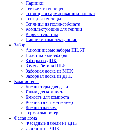
Парники
Тентовые теплицы
Теплицы из армированной плёнки
Тент для теплицы
Теплицы из поликарбоната
Комплектующие для теплиц
Каркас теплицы
Парники комплектующие
Заборы
Алюминиевые заборы HILST
Пластиковые заборы
Заборы из ДПК
Замена бетона HILST
Заборная доска из МПК
Заборная доска из ДПК
Компостеры
Компостеры для дачи
Ящик для компоста
Емкость для компоста
Компостный контейнер
Компостная яма
Термокомпостер
Фасад дома
Фасадные панели из ДПК
Сайдинг из ДПК