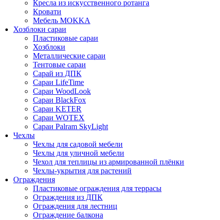
Кресла из искусственного ротанга
Кровати
Мебель MOKKA
Хозблоки сараи
Пластиковые сараи
Хозблоки
Металлические сараи
Тентовые сараи
Сарай из ДПК
Cараи LifeTime
Cараи WoodLook
Сараи BlackFox
Сараи KETER
Сараи WOTEX
Сараи Palram SkyLight
Чехлы
Чехлы для садовой мебели
Чехлы для уличной мебели
Чехол для теплицы из армированной плёнки
Чехлы-укрытия для растений
Ограждения
Пластиковые ограждения для террасы
Ограждения из ДПК
Ограждения для лестниц
Ограждение балкона